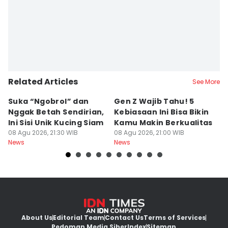
Related Articles
See More
Suka “Ngobrol” dan
Gen Z Wajib Tahu! 5
B
Nggak Betah Sendirian,
Kebiasaan Ini Bisa Bikin
B
Ini Sisi Unik Kucing Siam
Kamu Makin Berkualitas
T
08 Agu 2026, 21:30 WIB
08 Agu 2026, 21:00 WIB
H
08
News
News
Ne
About Us
Editorial Team
Contact Us
Terms of Services
Pedoman Media Siber
Index
Sitemap