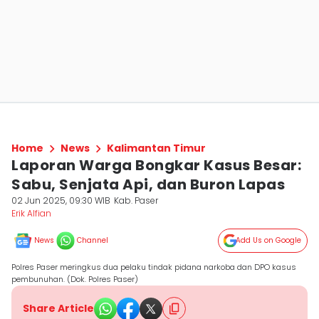
Home
News
Kalimantan Timur
Laporan Warga Bongkar Kasus Besar:
Sabu, Senjata Api, dan Buron Lapas
02 Jun 2025, 09:30 WIB
Kab. Paser
Erik Alfian
News
Channel
Add Us on Google
Polres Paser meringkus dua pelaku tindak pidana narkoba dan DPO kasus
pembunuhan. (Dok. Polres Paser)
Share Article