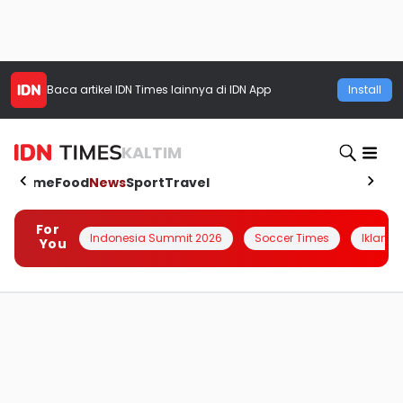
Baca artikel
IDN Times
lainnya di IDN App
Install
KALTIM
Home
Food
News
Sport
Travel
For
Indonesia Summit 2026
Soccer Times
Iklanin 
You