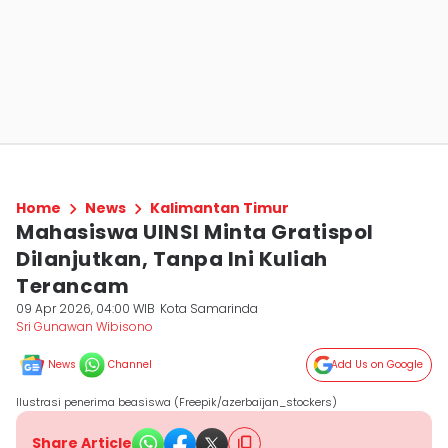
Home
News
Kalimantan Timur
Mahasiswa UINSI Minta Gratispol
Dilanjutkan, Tanpa Ini Kuliah
Terancam
09 Apr 2026, 04:00 WIB
Kota Samarinda
Sri Gunawan Wibisono
News
Channel
Add Us on Google
Ilustrasi penerima beasiswa (Freepik/azerbaijan_stockers)
Share Article