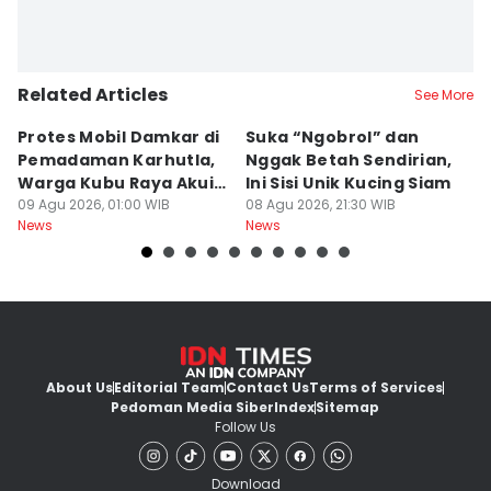
Related Articles
See More
Protes Mobil Damkar di
Suka “Ngobrol” dan
G
Pemadaman Karhutla,
Nggak Betah Sendirian,
Ke
Warga Kubu Raya Akui
Ini Sisi Unik Kucing Siam
K
Khilaf
09 Agu 2026, 01:00 WIB
08 Agu 2026, 21:30 WIB
08
News
News
Ne
About Us
Editorial Team
Contact Us
Terms of Services
Pedoman Media Siber
Index
Sitemap
Follow Us
Download