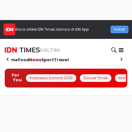
Baca artikel
IDN Times
lainnya di IDN App
Install
KALTIM
Home
Food
News
Sport
Travel
For
Indonesia Summit 2026
Soccer Times
Iklanin 
You