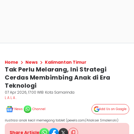
Home
News
Kalimantan Timur
Tak Perlu Melarang, Ini Strategi
Cerdas Membimbing Anak di Era
Teknologi
07 Apr 2026, 17:00 WIB
Kota Samarinda
L A L A .
News
Channel
Add Us on Google
ilustrasi anak kecil memegang tablet (pexels.com/Aliaksei Smalenski)
Share Article