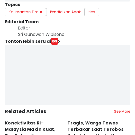
Topics
Kalimantan Timur
Pendidikan Anak
tips
Editorial Team
Editor
Sri Gunawan Wibisono
Tonton lebih seru di
Related Articles
See More
Konektivitas RI–
Tragis, Warga Tewas
5
Malaysia Makin Kuat,
Terbakar saat Terobos
S