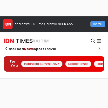
Baca artikel
IDN Times
lainnya di IDN App
Install
KALTIM
Home
Food
News
Sport
Travel
For
Indonesia Summit 2026
Soccer Times
Iklanin 
You