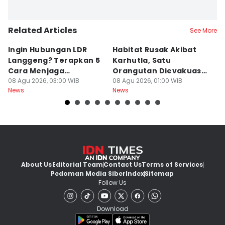
Related Articles
See More
Ingin Hubungan LDR
Habitat Rusak Akibat
K
Langgeng? Terapkan 5
Karhutla, Satu
C
Cara Menjaga
Orangutan Dievakuasi
T
Kesetiaan Ini
08 Agu 2026, 03:00 WIB
di Ketapang
08 Agu 2026, 01:00 WIB
07
News
News
Ne
About Us
Editorial Team
Contact Us
Terms of Services
Pedoman Media Siber
Index
Sitemap
Follow Us
Download