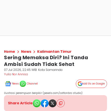
Home
News
Kalimantan Timur
Sering Memaksa Diri? Ini Tanda
Ambisi Sudah Tidak Sehat
07 Jul 2026, 22:45 WIB
Kota Samarinda
Yulia Nor Annisa
News
Channel
Add Us on Google
ilustrasi perempuan berpikir (pexels.com/cottonbro studio)
Share Article