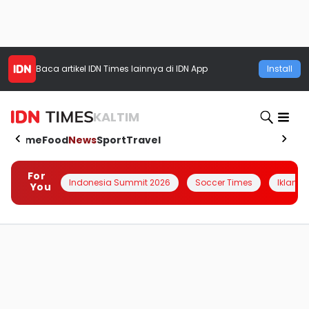
Baca artikel
IDN Times
lainnya di IDN App
Install
KALTIM
Home
Food
News
Sport
Travel
For
Indonesia Summit 2026
Soccer Times
Iklanin 
You