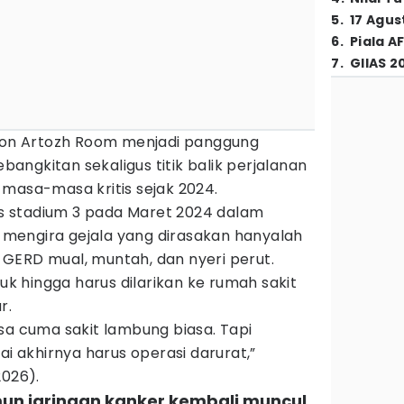
5
.
17 Agus
6
.
Piala A
7
.
GIIAS 2
sion Artozh Room menjadi panggung
ngkitan sekaligus titik balik perjalanan
 masa-masa kritis sejak 2024.
sus stadium 3 pada Maret 2024 dalam
ia mengira gejala yang dirasakan hanyalah
GERD mual, muntah, dan nyeri perut.
 hingga harus dilarikan ke rumah sakit
r.
sa cuma sakit lambung biasa. Tapi
ai akhirnya harus operasi darurat,”
2026).
un jaringan kanker kembali muncul