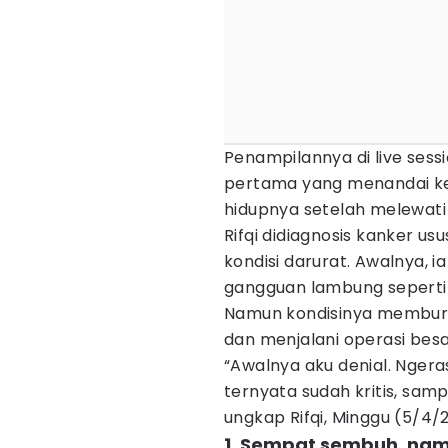
Penampilannya di live ses
pertama yang menandai keba
hidupnya setelah melewati
Rifqi didiagnosis kanker u
kondisi darurat. Awalnya, 
gangguan lambung seperti 
Namun kondisinya memburuk
dan menjalani operasi besa
“Awalnya aku denial. Ngera
ternyata sudah kritis, samp
ungkap Rifqi, Minggu (5/4/
1. Sempat sembuh, nam