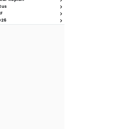
tus
FF
026