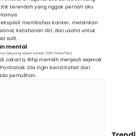
titik terendah yang nggak pernah aku
lasnya.
a eksplisit membahas kanker, melainkan
ional, ketahanan diri, dan usaha untuk
i sulit.
an mental
un berjuang lawan kanker. (IDN Times/Teri).
 Jakarta, Rifqi memilih menjauh sejenak
Pontianak. Dia ingin beristirahat dari
ada pemulihan.
Trend