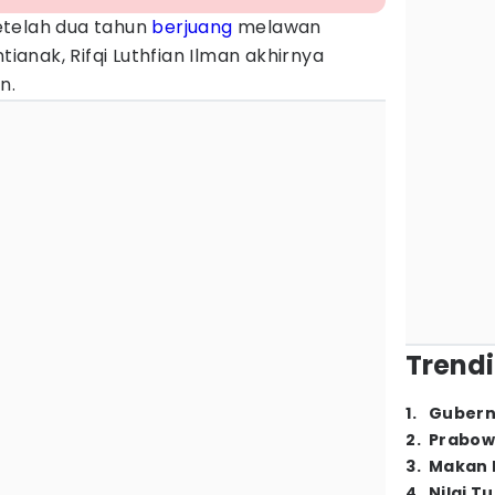
etelah dua tahun
berjuang
melawan
tianak, Rifqi Luthfian Ilman akhirnya
n.
Trendi
1
.
Gubern
2
.
Prabow
3
.
Makan B
4
.
Nilai T