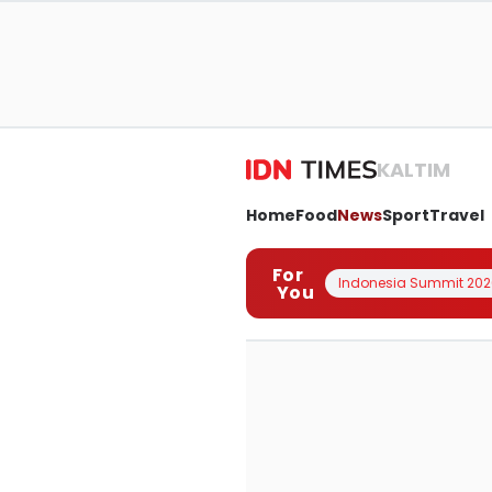
KALTIM
Home
Food
News
Sport
Travel
For
Indonesia Summit 202
You