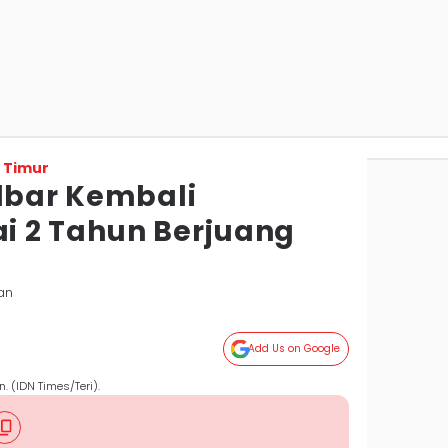
 Timur
albar Kembali
i 2 Tahun Berjuang
an
Add Us on Google
n. (IDN Times/Teri).