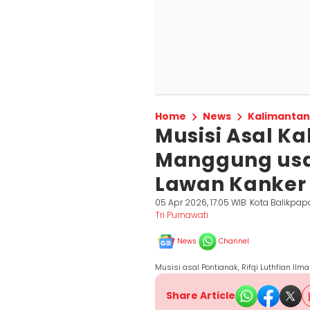
Home
News
Kalimantan
Musisi Asal K
Manggung usa
Lawan Kanker
05 Apr 2026, 17:05 WIB
Kota Balikpap
Tri Purnawati
News
Channel
Musisi asal Pontianak, Rifqi Luthfian Ilma
Share Article