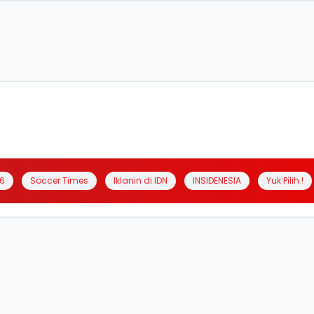
6
Soccer Times
Iklanin di IDN
INSIDENESIA
Yuk Pilih !