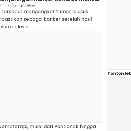
Times/ig rifqiluthfian).
i tersebut mengangkat tumor di usus
pastikan sebagai kanker setelah hasil
elum selesai.
Tonton leb
kemoterapi, mulai dari Pontianak hingga