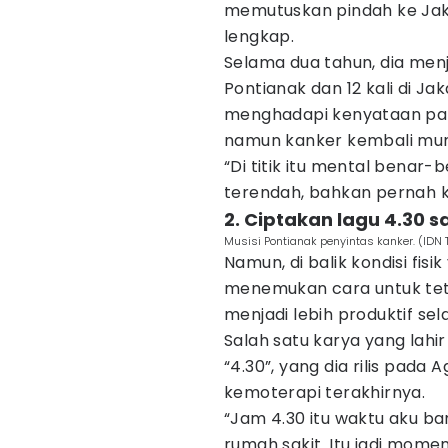
memutuskan pindah ke Jaka
lengkap.
Selama dua tahun, dia menjal
Pontianak dan 12 kali di Jak
menghadapi kenyataan pahi
namun kanker kembali mun
“Di titik itu mental benar-b
terendah, bahkan pernah ke
2. Ciptakan lagu 4.30 
Musisi Pontianak penyintas kanker. (IDN T
Namun, di balik kondisi fis
menemukan cara untuk teta
menjadi lebih produktif s
Salah satu karya yang lahir
“4.30”, yang dia rilis pada
kemoterapi terakhirnya.
“Jam 4.30 itu waktu aku ba
rumah sakit. Itu jadi momen 