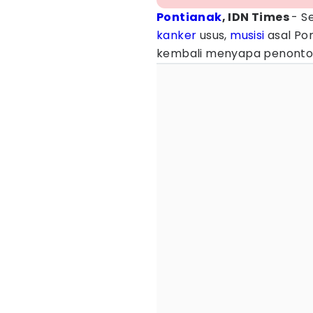
Pontianak
, IDN Times
- S
kanker
usus,
musisi
asal Pon
kembali menyapa penonto