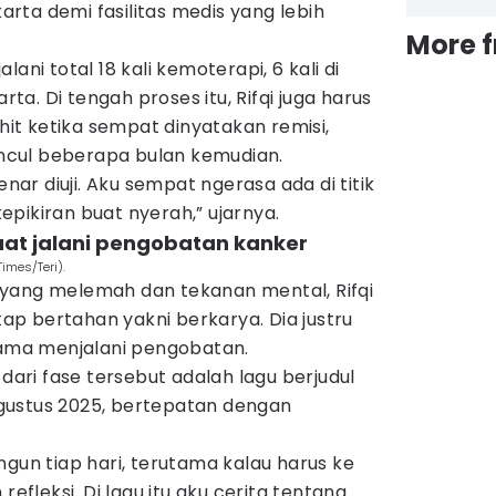
rta demi fasilitas medis yang lebih
More 
ani total 18 kali kemoterapi, 6 kali di
arta. Di tengah proses itu, Rifqi juga harus
t ketika sempat dinyatakan remisi,
cul beberapa bulan kemudian.
enar diuji. Aku sempat ngerasa ada di titik
pikiran buat nyerah,” ujarnya.
saat jalani pengobatan kanker
imes/Teri).
ik yang melemah dan tekanan mental, Rifqi
p bertahan yakni berkarya. Dia justru
elama menjalani pengobatan.
 dari fase tersebut adalah lagu berjudul
 Agustus 2025, bertepatan dengan
ngun tiap hari, terutama kalau harus ke
refleksi. Di lagu itu aku cerita tentang