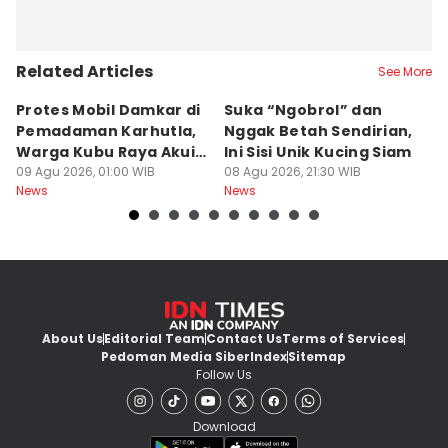
Related Articles
See More
Protes Mobil Damkar di
Suka “Ngobrol” dan
G
Pemadaman Karhutla,
Nggak Betah Sendirian,
Ke
Warga Kubu Raya Akui
Ini Sisi Unik Kucing Siam
K
Khilaf
09 Agu 2026, 01:00 WIB
08 Agu 2026, 21:30 WIB
08
News
News
Ne
About Us
Editorial Team
Contact Us
Terms of Services
Pedoman Media Siber
Index
Sitemap
Follow Us
Download