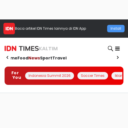
Baca artikel
IDN Times
lainnya di IDN App
Install
KALTIM
Home
Food
News
Sport
Travel
For
Indonesia Summit 2026
Soccer Times
Iklanin 
You