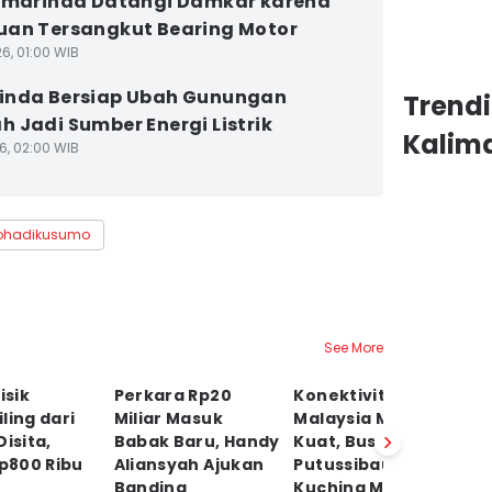
amarinda Datangi Damkar karena
an Tersangkut Bearing Motor
6, 01:00 WIB
inda Bersiap Ubah Gunungan
Trend
 Jadi Sumber Energi Listrik
Kalim
6, 02:00 WIB
johadikusumo
See More
isik
Perkara Rp20
Konektivitas RI–
T
ling dari
Miliar Masuk
Malaysia Makin
T
Disita,
Babak Baru, Handy
Kuat, Bus
s
Rp800 Ribu
Aliansyah Ajukan
Putussibau–
K
Banding
Kuching Masuki
K