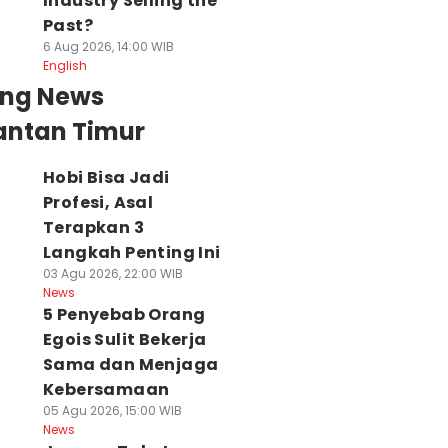
Industry Selling the
Past?
6 Aug 2026, 14:00 WIB
English
ing News
antan Timur
Hobi Bisa Jadi
Profesi, Asal
Terapkan 3
Langkah Penting Ini
03 Agu 2026, 22:00 WIB
News
5 Penyebab Orang
Egois Sulit Bekerja
ragis, Warga
5 Penyebab Orang
Polda Kaltim
Sama dan Menjaga
ewas Terbakar
Egois Sulit Bekerja
Miskinkan Banda
Kebersamaan
aat Terobos
Sama dan
Narkoba, Aset
05 Agu 2026, 15:00 WIB
abut Asap
Menjaga
Miliaran Rupiah
News
arhutla
Kebersamaan
Dikejar