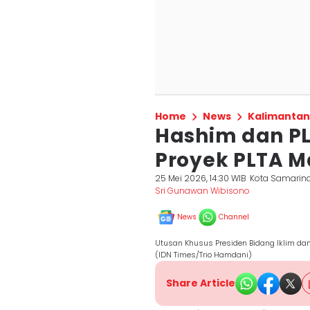
Home
News
Kalimantan
Hashim dan PL
Proyek PLTA M
25 Mei 2026, 14:30 WIB
Kota Samarin
Sri Gunawan Wibisono
News
Channel
Utusan Khusus Presiden Bidang Iklim da
(IDN Times/Trio Hamdani)
Share Article