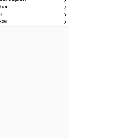
tus
FF
026