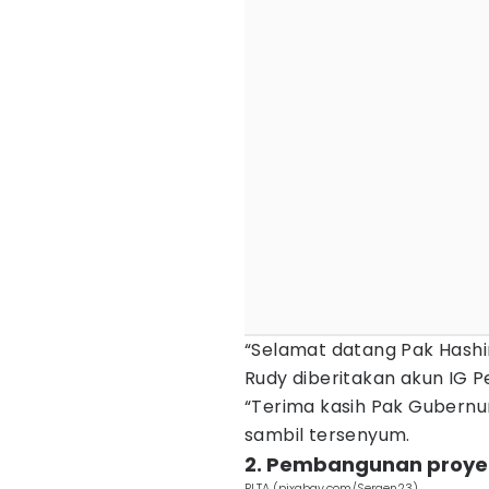
“Selamat datang Pak Hashim
Rudy diberitakan akun IG 
“Terima kasih Pak Gubern
sambil tersenyum.
2. Pembangunan proyek
PLTA (pixabay.com/Sergen23)