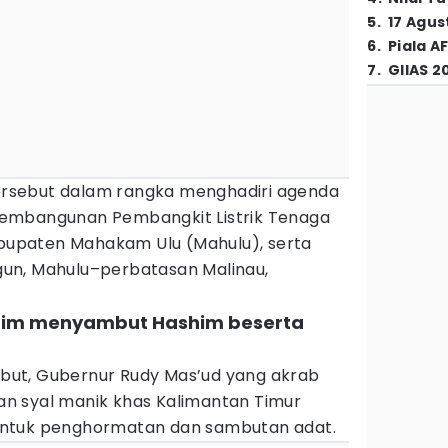
5
.
17 Agus
6
.
Piala A
7
.
GIIAS 2
rsebut dalam rangka menghadiri agenda
embangunan Pembangkit Listrik Tenaga
Kabupaten Mahakam Ulu (Mahulu), serta
un, Mahulu–perbatasan Malinau,
altim menyambut Hashim beserta
ut, Gubernur Rudy Mas’ud yang akrab
n syal manik khas Kalimantan Timur
ntuk penghormatan dan sambutan adat.