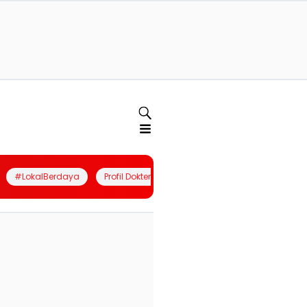
#LokalBerdaya
Profil Dokter
Quiz
Join Community