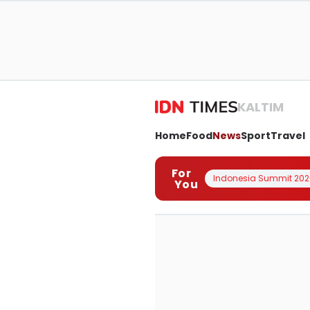
KALTIM
Home
Food
News
Sport
Travel
For
Indonesia Summit 202
You