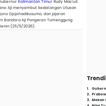
Gubernur
Kalimantan Timur
Rudy Mas’ud
eno Aji menyambut kedatangan Utusan
jono Djojohadikusumo, dan jajaran
oom Bandara Aji Pangeran Tumenggung
Senin (25/5/2026).
Trendi
1
.
Gubern
2
.
Prabow
3
.
Makan B
4
.
Nilai T