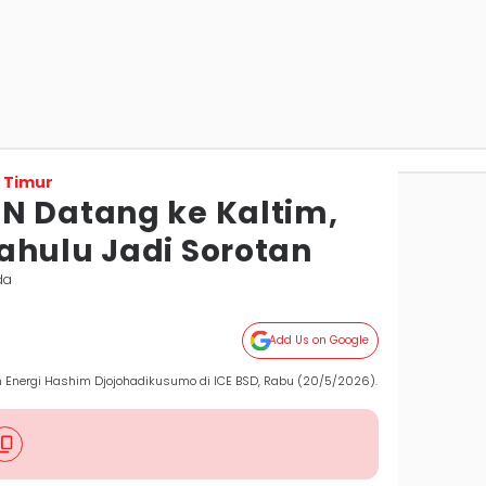
 Timur
N Datang ke Kaltim,
ahulu Jadi Sorotan
da
Add Us on Google
n Energi Hashim Djojohadikusumo di ICE BSD, Rabu (20/5/2026).