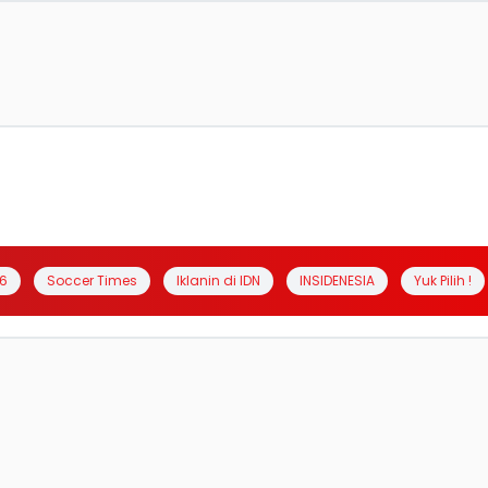
6
Soccer Times
Iklanin di IDN
INSIDENESIA
Yuk Pilih !