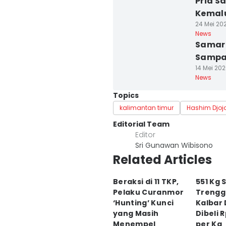
Pria S
Kemalu
24 Mei 202
News
Samar
Sampah
14 Mei 202
News
Topics
kalimantan timur
Hashim Djo
Editorial Team
Editor
Sri Gunawan Wibisono
Related Articles
Beraksi di 11 TKP,
551 Kg S
Pelaku Curanmor
Trenggi
‘Hunting’ Kunci
Kalbar 
yang Masih
Dibeli 
Menempel
per Kg