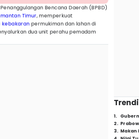
 Penanggulangan Bencana Daerah (BPBD)
imantan Timur
, memperkuat
i
kebakaran
permukiman dan lahan di
enyalurkan dua unit perahu pemadam
Trendi
1
.
Gubern
2
.
Prabow
3
.
Makan B
4
.
Nilai T