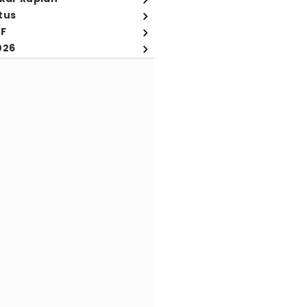
tus
FF
026