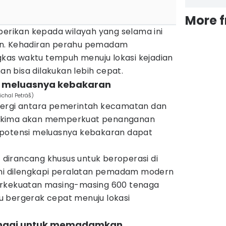
More 
berikan kepada wilayah yang selama ini
an. Kehadiran perahu pemadam
as waktu tempuh menuju lokasi kejadian
 bisa dilakukan lebih cepat.
t meluasnya kebakaran
ichal Petráš)
nergi antara pemerintah kecamatan dan
gkima akan memperkuat penanganan
 potensi meluasnya kebakaran dapat
irancang khusus untuk beroperasi di
ini dilengkapi peralatan pemadam modern
erkekuatan masing-masing 600 tenaga
 bergerak cepat menuju lokasi
tinggi untuk memadamkan