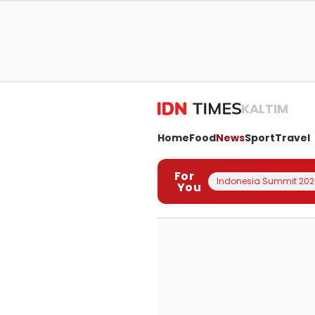
KALTIM
Home
Food
News
Sport
Travel
For
Indonesia Summit 202
You