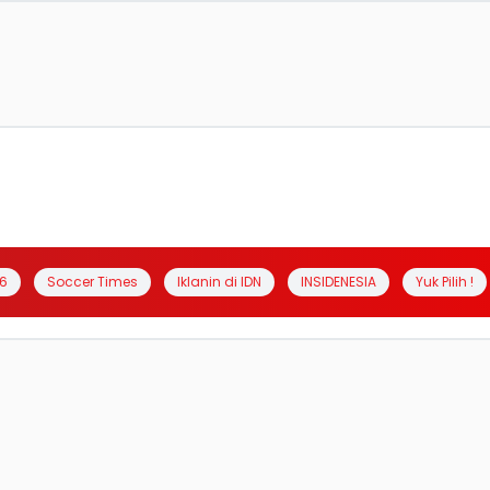
6
Soccer Times
Iklanin di IDN
INSIDENESIA
Yuk Pilih !