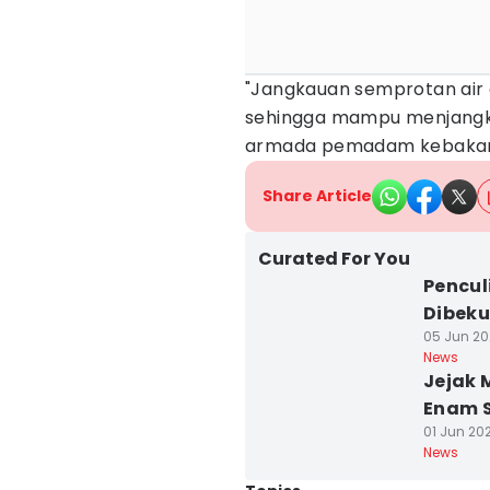
"Jangkauan semprotan air d
sehingga mampu menjangkau t
armada pemadam kebakaran
Share Article
Curated For You
Pencul
Dibeku
05 Jun 20
News
Jejak 
Enam S
01 Jun 202
News