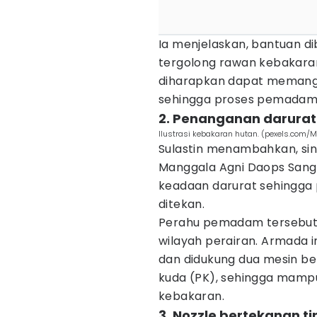
Ia menjelaskan, bantuan di
tergolong rawan kebakar
diharapkan dapat memangk
sehingga proses pemadaman
2. Penanganan darura
Ilustrasi kebakaran hutan. (pexels.com/M
Sulastin menambahkan, si
Manggala Agni Daops San
keadaan darurat sehingga
ditekan.
Perahu pemadam tersebut d
wilayah perairan. Armada 
dan didukung dua mesin b
kuda (PK), sehingga mampu
kebakaran.
3. Nozzle bertekanan 