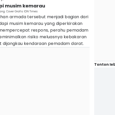
api musim kemarau
ang. Cover Grafis IDN Times
han armada tersebut menjadi bagian dari
dapi musim kemarau yang diperkirakan
in mempercepat respons, perahu pemadam
minimalkan risiko meluasnya kebakaran
lit dijangkau kendaraan pemadam darat.
Tonton leb