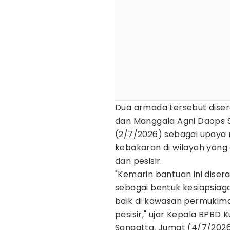
Dua armada tersebut dise
dan Manggala Agni Daops S
(2/7/2026) sebagai upaya
kebakaran di wilayah yang
dan pesisir.
"Kemarin bantuan ini diser
sebagai bentuk kesiapsia
baik di kawasan permukima
pesisir," ujar Kepala BPBD K
Sangatta, Jumat (4/7/2026