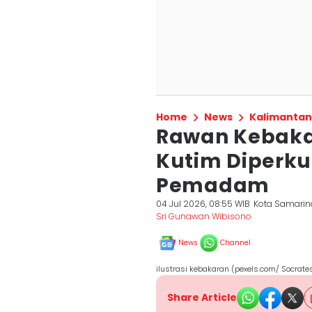
Home
News
Kalimantan
Rawan Kebakar
Kutim Diperk
Pemadam
04 Jul 2026, 08:55 WIB
Kota Samari
Sri Gunawan Wibisono
News
Channel
ilustrasi kebakaran (pexels.com/ Socrat
Share Article