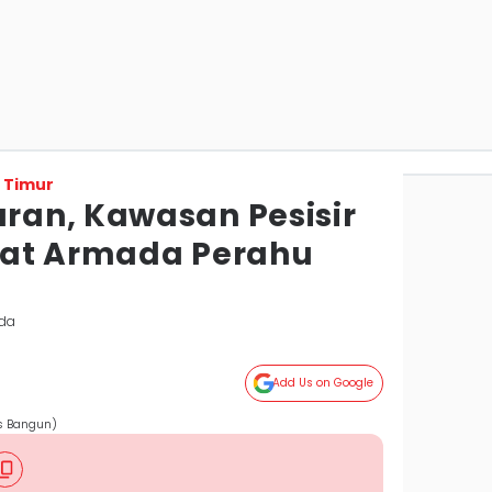
 Timur
an, Kawasan Pesisir
uat Armada Perahu
nda
Add Us on Google
es Bangun)