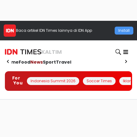
Baca artikel
IDN Times
lainnya di IDN App
Install
KALTIM
Home
Food
News
Sport
Travel
For
Indonesia Summit 2026
Soccer Times
Iklanin 
You