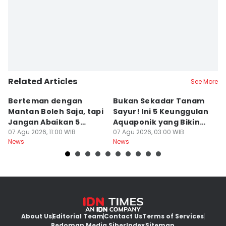
Related Articles
See More
Berteman dengan
Bukan Sekadar Tanam
B
Mantan Boleh Saja, tapi
Sayur! Ini 5 Keunggulan
P
Jangan Abaikan 5
Aquaponik yang Bikin
T
Aturan Ini
07 Agu 2026, 11:00 WIB
Takjub
07 Agu 2026, 03:00 WIB
un
06
News
News
Ne
About Us
Editorial Team
Contact Us
Terms of Services
Pedoman Media Siber
Index
Sitemap