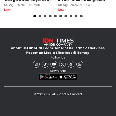
Khilaf
09 Agu 2026, 01:00 WIB
08 Agu 2026, 21:30 WIB
08
News
News
Ne
About Us
Editorial Team
Contact Us
Terms of Services
Pedoman Media Siber
Index
Sitemap
Follow Us
Download
© 2026 IDN. All Rights Reserved.