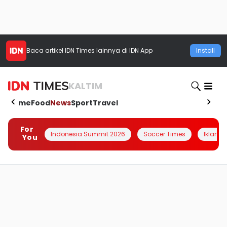
Baca artikel
IDN Times
lainnya di IDN App
Install
KALTIM
Home
Food
News
Sport
Travel
For
Indonesia Summit 2026
Soccer Times
Iklanin 
You