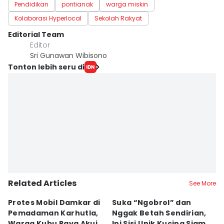
Pendidikan
pontianak
warga miskin
Kolaborasi Hyperlocal
Sekolah Rakyat
Editorial Team
Editor
Sri Gunawan Wibisono
Tonton lebih seru di
Related Articles
See More
Protes Mobil Damkar di
Suka “Ngobrol” dan
G
Pemadaman Karhutla,
Nggak Betah Sendirian,
Ke
Warga Kubu Raya Akui
Ini Sisi Unik Kucing Siam
K