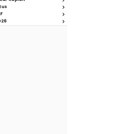
tus
FF
026