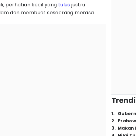
li, perhatian kecil yang
tulus
justru
lam dan membuat seseorang merasa
Trendi
1
.
Gubern
2
.
Prabow
3
.
Makan B
4
.
Nilai T