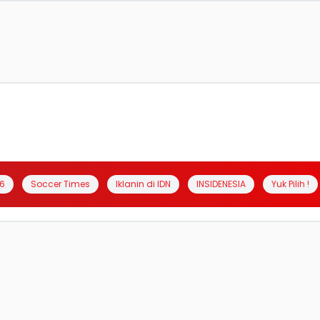
6
Soccer Times
Iklanin di IDN
INSIDENESIA
Yuk Pilih !