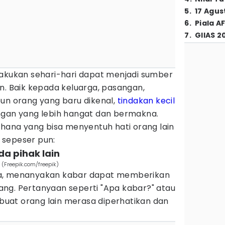
5
.
17 Agus
6
.
Piala A
7
.
GIIAS 2
lakukan sehari-hari dapat menjadi sumber
n. Baik kepada keluarga, pasangan,
pun orang yang baru dikenal,
tindakan kecil
ngan yang lebih hangat dan bermakna.
rhana yang bisa menyentuh hati orang lain
 sepeser pun:
da pihak lain
(Freepik.com/freepik)
na, menanyakan kabar dapat memberikan
ng. Pertanyaan seperti "Apa kabar?" atau
uat orang lain merasa diperhatikan dan