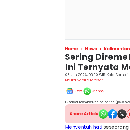
Home
News
Kalimantan
Sering Diremeh
Ini Ternyata 
05 Jun 2026, 03:00 WIB
Kota Samari
Malika Nabilla Larasati
News
Channel
ilustrasi memberikan perhatian (pexels.
Share Article
Menyentuh
hati
seseorang 