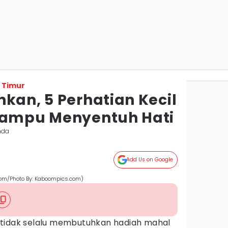
 Timur
kan, 5 Perhatian Kecil
Mampu Menyentuh Hati
nda
Add Us on Google
com/Photo By: Kaboompics.com)
tidak selalu membutuhkan hadiah mahal