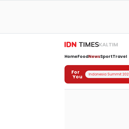
KALTIM
Home
Food
News
Sport
Travel
For
Indonesia Summit 202
You