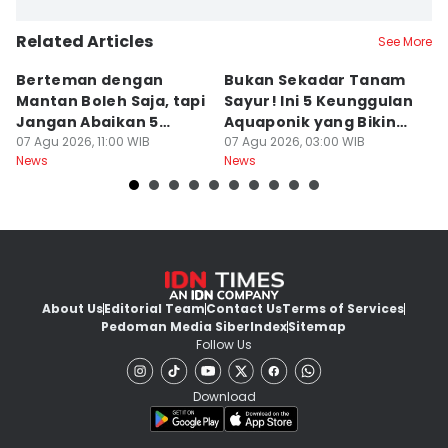
Related Articles
See More
Berteman dengan
Bukan Sekadar Tanam
B
Mantan Boleh Saja, tapi
Sayur! Ini 5 Keunggulan
P
Jangan Abaikan 5
Aquaponik yang Bikin
T
Aturan Ini
07 Agu 2026, 11:00 WIB
Takjub
07 Agu 2026, 03:00 WIB
un
06
News
News
Ne
About Us
Editorial Team
Contact Us
Terms of Services
Pedoman Media Siber
Index
Sitemap
Follow Us
Download