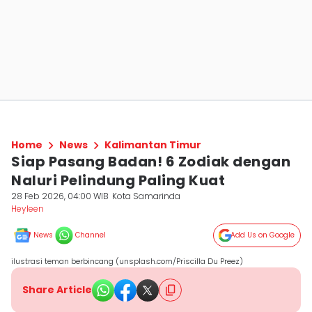
Home
News
Kalimantan Timur
Siap Pasang Badan! 6 Zodiak dengan
Naluri Pelindung Paling Kuat
28 Feb 2026, 04:00 WIB
Kota Samarinda
Heyleen
News
Channel
Add Us on Google
ilustrasi teman berbincang (unsplash.com/Priscilla Du Preez)
Share Article