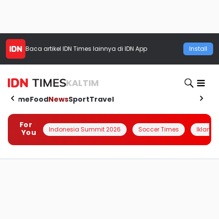
Baca artikel
IDN Times
lainnya di IDN App
Install
KALTIM
Home
Food
News
Sport
Travel
For
Indonesia Summit 2026
Soccer Times
Iklanin 
You