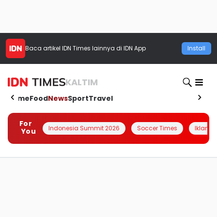
Baca artikel
IDN Times
lainnya di IDN App
Install
KALTIM
Home
Food
News
Sport
Travel
For
Indonesia Summit 2026
Soccer Times
Iklanin 
You