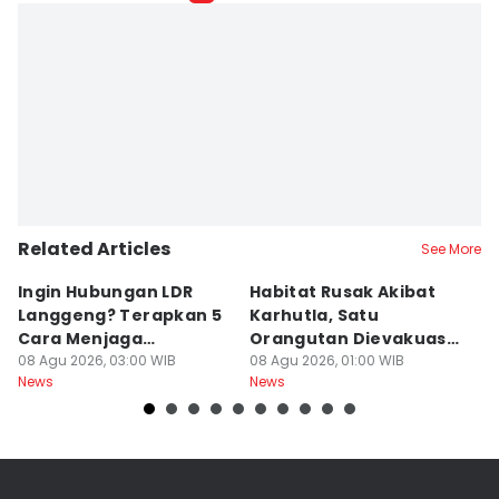
Related Articles
See More
Ingin Hubungan LDR
Habitat Rusak Akibat
K
Langgeng? Terapkan 5
Karhutla, Satu
C
Cara Menjaga
Orangutan Dievakuasi
T
Kesetiaan Ini
08 Agu 2026, 03:00 WIB
di Ketapang
08 Agu 2026, 01:00 WIB
07
News
News
Ne