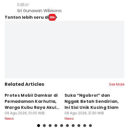
Editor
Sri Gunawan Wibisono
Tonton lebih seru di
Related Articles
See More
Protes Mobil Damkar di
Suka “Ngobrol” dan
G
Pemadaman Karhutla,
Nggak Betah Sendirian,
Ke
Warga Kubu Raya Akui
Ini Sisi Unik Kucing Siam
K
Khilaf
09 Agu 2026, 01:00 WIB
08 Agu 2026, 21:30 WIB
08
News
News
Ne