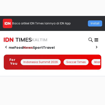
Baca artikel
IDN Times
lainnya di IDN App
Install
KALTIM
Home
Food
News
Sport
Travel
For
Indonesia Summit 2026
Soccer Times
Iklanin 
You