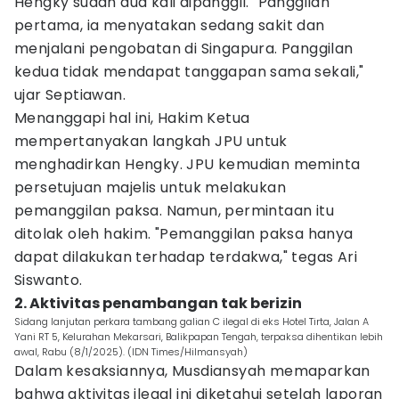
Hengky sudah dua kali dipanggil. "Panggilan
pertama, ia menyatakan sedang sakit dan
menjalani pengobatan di Singapura. Panggilan
kedua tidak mendapat tanggapan sama sekali,"
ujar Septiawan.
Menanggapi hal ini, Hakim Ketua
mempertanyakan langkah JPU untuk
menghadirkan Hengky. JPU kemudian meminta
persetujuan majelis untuk melakukan
pemanggilan paksa. Namun, permintaan itu
ditolak oleh hakim. "Pemanggilan paksa hanya
dapat dilakukan terhadap terdakwa," tegas Ari
Siswanto.
2. Aktivitas penambangan tak berizin
Sidang lanjutan perkara tambang galian C ilegal di eks Hotel Tirta, Jalan A
Yani RT 5, Kelurahan Mekarsari, Balikpapan Tengah, terpaksa dihentikan lebih
awal, Rabu (8/1/2025). (IDN Times/Hilmansyah)
Dalam kesaksiannya, Musdiansyah memaparkan
bahwa aktivitas ilegal ini diketahui setelah laporan