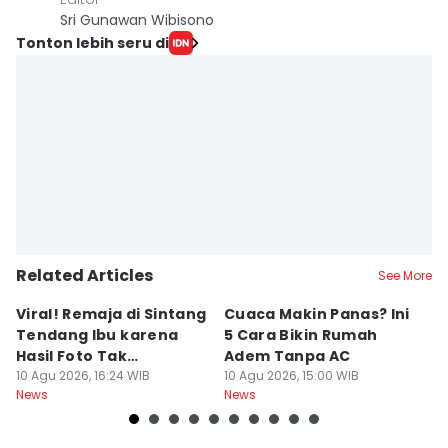
Sri Gunawan Wibisono
Tonton lebih seru di
Related Articles
See More
Viral! Remaja di Sintang
Cuaca Makin Panas? Ini
K
Tendang Ibu karena
5 Cara Bikin Rumah
Ja
Hasil Foto Tak
Adem Tanpa AC
Ha
Memuaskan
10 Agu 2026, 16:24 WIB
10 Agu 2026, 15:00 WIB
D
10
News
News
Ne