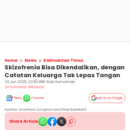
Home
News
Kalimantan Timur
Skizofrenia Bisa Dikendalikan, dengan
Catatan Keluarga Tak Lepas Tangan
22 Jun 2025, 22:30 WIB
Kota Samarinda
Sri Gunawan Wibisono
News
Channel
Add Us on Google
ilustrasi skizofrenia (unsplash.com/Alice Guardado)
Share Article