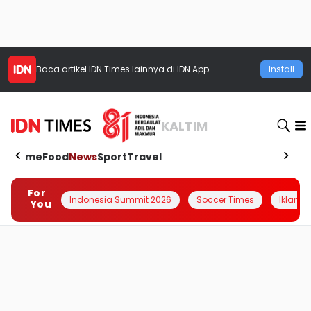
Baca artikel
IDN Times
lainnya di IDN App
Install
KALTIM
Home
Food
News
Sport
Travel
For
Indonesia Summit 2026
Soccer Times
Iklanin 
You