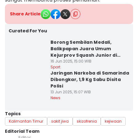
Share Article
Curated For You
Borong Sembilan Medali,
Balikpapan Juara Umum
Kejurprov Squash Junior di
Samarinda
16 Jun 2025, 15:00 WIB
Sport
Jaringan Narkoba di Samarinda
Dibongkar, 1,9 Kg Sabu Disita
Polisi
13 Jun 2025, 15:07 WIB
News
Topics
Kalimantan Timur
sakit jiwa
skizofrenia
kejiwaan
Editorial Team
Editor