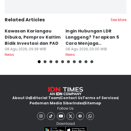
Related Articles
See More
Kawasan Kariangau
Ingin Hubungan LDR
H
Dibuka, Pemprov Kaltim
Langgeng? Terapkan 5
K
Bidik Investasi dan PAD
Cara Menjaga
O
08 Agu 2026, 09:38 WIB
Kesetiaan Ini
08 Agu 2026, 03:00 WIB
d
08
News
News
Ne
About Us
Editorial Team
Contact Us
Terms of Services
Pedoman Media Siber
Index
Sitemap
Follow Us
Download