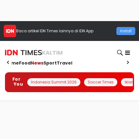
Baca artikel
IDN Times
lainnya di IDN App
Install
KALTIM
Home
Food
News
Sport
Travel
For
Indonesia Summit 2026
Soccer Times
Iklanin 
You