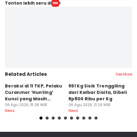
Tonton lebih seru di
Related Articles
See More
Beraksi di 11 TKP, Pelaku
551 Kg Sisik Trenggiling
P
Curanmor ‘Hunting’
dari Kalbar Disita, Dibeli
M
Kunci yang Masih
Rp800 Ribu per Kg
H
Menempel
06 Agu 2026, 15:38 WIB
06 Agu 2026, 13:29 WIB
B
06
News
News
Ne