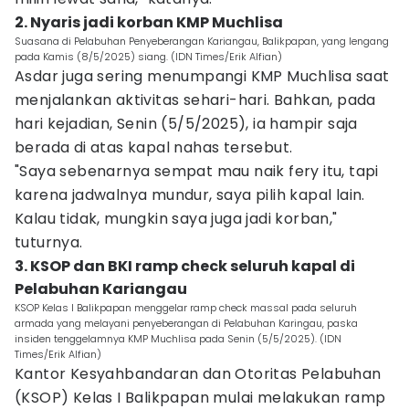
2. Nyaris jadi korban KMP Muchlisa
Suasana di Pelabuhan Penyeberangan Kariangau, Balikpapan, yang lengang
pada Kamis (8/5/2025) siang. (IDN Times/Erik Alfian)
Asdar juga sering menumpangi KMP Muchlisa saat
menjalankan aktivitas sehari-hari. Bahkan, pada
hari kejadian, Senin (5/5/2025), ia hampir saja
berada di atas kapal nahas tersebut.
"Saya sebenarnya sempat mau naik fery itu, tapi
karena jadwalnya mundur, saya pilih kapal lain.
Kalau tidak, mungkin saya juga jadi korban,"
tuturnya.
3. KSOP dan BKI ramp check seluruh kapal di
Pelabuhan Kariangau
KSOP Kelas I Balikpapan menggelar ramp check massal pada seluruh
armada yang melayani penyeberangan di Pelabuhan Karingau, paska
insiden tenggelamnya KMP Muchlisa pada Senin (5/5/2025). (IDN
Times/Erik Alfian)
Kantor Kesyahbandaran dan Otoritas Pelabuhan
(KSOP) Kelas I Balikpapan mulai melakukan ramp