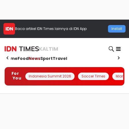
Baca artikel
IDN Times
lainnya di IDN App
Install
KALTIM
Home
Food
News
Sport
Travel
For
Indonesia Summit 2026
Soccer Times
Iklanin 
You