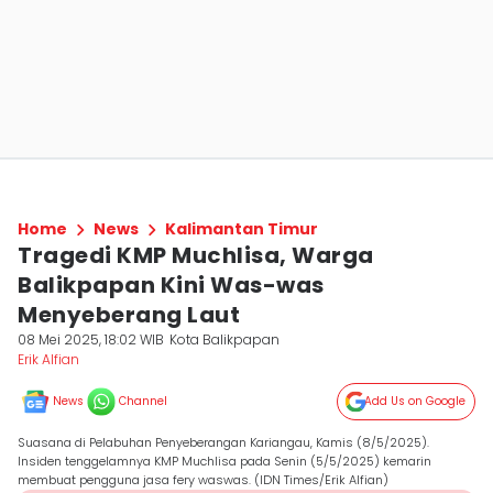
Home
News
Kalimantan Timur
Tragedi KMP Muchlisa, Warga
Balikpapan Kini Was-was
Menyeberang Laut
08 Mei 2025, 18:02 WIB
Kota Balikpapan
Erik Alfian
News
Channel
Add Us on Google
Suasana di Pelabuhan Penyeberangan Kariangau, Kamis (8/5/2025).
Insiden tenggelamnya KMP Muchlisa pada Senin (5/5/2025) kemarin
membuat pengguna jasa fery waswas. (IDN Times/Erik Alfian)