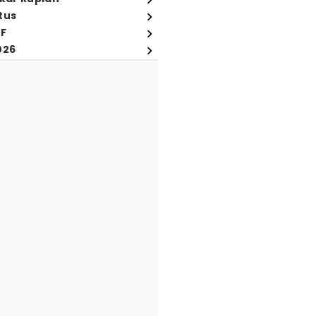
tus
FF
026