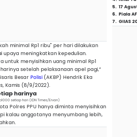
5
.
17 Agus
6
.
Piala A
7
.
GIIAS 2
ah minimal Rp1 ribu" per hari dilakukan
ai upaya meningkatkan kepedulian.
a untuk menyisihkan uang minimal Rp1
p harinya setelah pelaksanaan apel pagi,”
isaris Besar
Polisi
(AKBP) Hendrik Eka
s
,
Kamis (8/9/2022).
etiap harinya
p1000 setiap hari (IDN Times/Ervan)
ta Polres PPU hanya diminta menyisihkan
tapi kalau anggotanya menyumbang lebih,
lahkan.