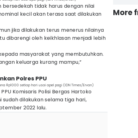
 bersedekah tidak harus dengan nilai
More 
nominal kecil akan terasa saat dilakukan
amun jika dilakukan terus menerus nilainya
tu dibarengi oleh keikhlasan menjadi lebih
an kepada masyarakat yang membutuhkan.
langan keluarga kurang mampu,”
lankan Polres PPU
na Rp1000 setiap hari usai apel pagi (IDN Times/Ervan)
PPU Komisaris Polisi Bergas Hartoko
sudah dilakukan selama tiga hari,
ptember 2022 lalu.