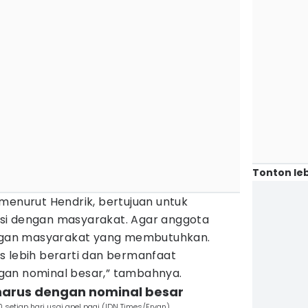
Tonton leb
 menurut Hendrik, bertujuan untuk
si dengan masyarakat. Agar anggota
dengan masyarakat yang membutuhkan.
las lebih berarti dan bermanfaat
gan nominal besar,” tambahnya.
 harus dengan nominal besar
 setiap hari usai apel pagi (IDN Times/Ervan)