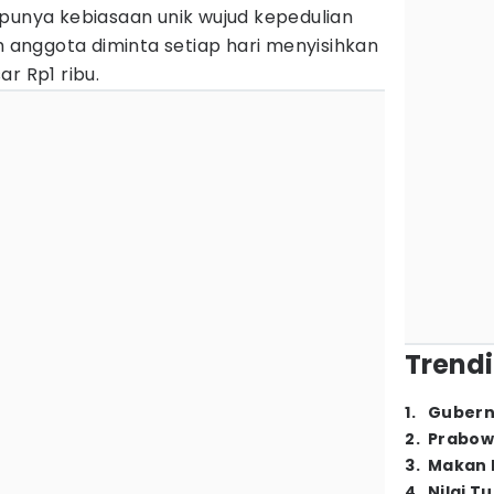
punya kebiasaan unik wujud kepedulian
uh anggota diminta setiap hari menyisihkan
ar Rp1 ribu.
Trendi
1
.
Gubern
2
.
Prabow
3
.
Makan B
4
.
Nilai T