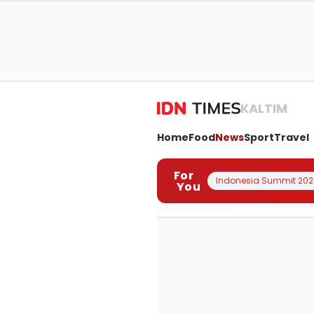
KALTIM
Home
Food
News
Sport
Travel
For
Indonesia Summit 202
You