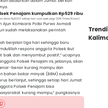
 akan disalurkan dalam Jumat berkah
nya.
olsek Penajam kumpulkan Rp529 ribu
n dana Rp1000 setiap hari usai apel pagi (IDN Times/Ervan)
 Ajun Komisaris Polisi Purwo Asmadi
Trend
un sudah melaksanakan perintah
Kalim
lah berjalan tiga hari sehingga baru
mdulillah respons anggota Polsek ikut
t baik dan menyambut positif,” ucapnya.
nggota Polsek Penajam ini, jelasnya, akan
 benar-benar kurang mampu dan
n bahan bakar minyak (BBM) subsidi.
rus berlanjut, sehingga setiap hari Jumat
ggota Polsek Penajam bisa
asyarakat kurang mampu,” pungkasnya.