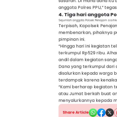
sasaran. Di mana dana itu
anggota Polres PPU,” tegas
4. Tiga hari anggota P
Sejumlah anggota Polsek Penajam sisihka
Terpisah, Kapolsek Penajam
membenarkan, pihaknya p
pimpinan ini.
“Hingga hari ini kegiatan te
terkumpul Rp529 ribu. Alha
andil dalam kegiatan sanga
Dana yang terkumpul dari a
disalurkan kepada warga
terdampak karena kenaika
“Kami berharap kegiatan te
atau Jumat berkah buat an
menyalurkannya kepada m
Share Article