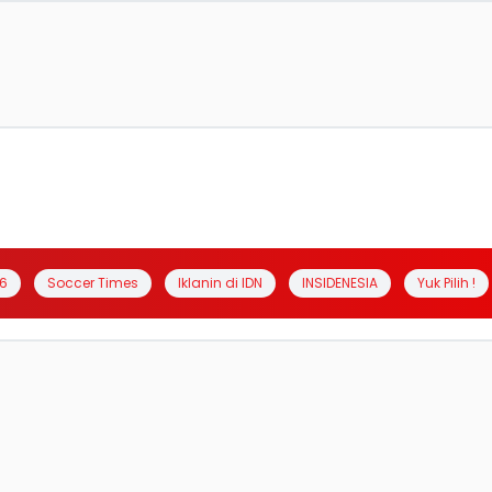
6
Soccer Times
Iklanin di IDN
INSIDENESIA
Yuk Pilih !