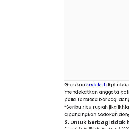
Gerakan
sedekah
Rp1 ribu,
mendekatkan anggota poli
polisi terbiasa berbagi 
”Seribu ribu rupiah jika ikh
dibandingkan sedekah den
2. Untuk berbagi tidak
Anggota Polres PPU sisihkan dana Rp1000