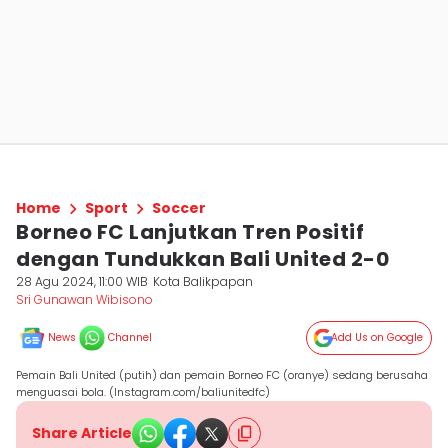
Home
Sport
Soccer
Borneo FC Lanjutkan Tren Positif
dengan Tundukkan Bali United 2-0
28 Agu 2024, 11:00 WIB
Kota Balikpapan
Sri Gunawan Wibisono
News
Channel
Add Us on Google
Pemain Bali United (putih) dan pemain Borneo FC (oranye) sedang berusaha
menguasai bola. (Instagram.com/baliunitedfc)
Share Article