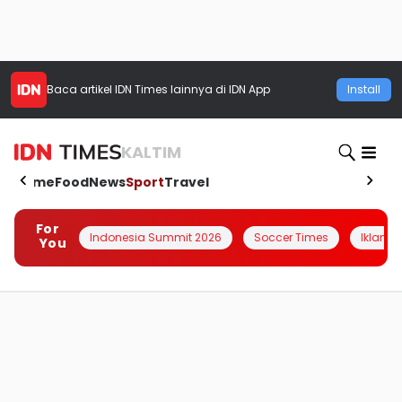
Baca artikel
IDN Times
lainnya di IDN App
Install
KALTIM
Home
Food
News
Sport
Travel
For
Indonesia Summit 2026
Soccer Times
Iklanin 
You