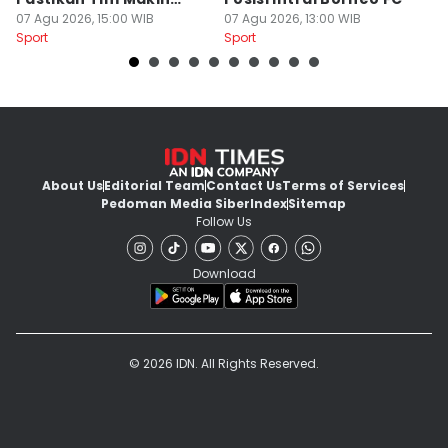
Kompak
07 Agu 2026, 15:00 WIB
07 Agu 2026, 13:00 WIB
P
07
Sport
Sport
Sp
About Us
Editorial Team
Contact Us
Terms of Services
Pedoman Media Siber
Index
Sitemap
Follow Us
Download
© 2026 IDN. All Rights Reserved.