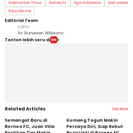
Kalimantan Timur
borneo fc
liga indonesia
bali united
Educate me
Editorial Team
Editor
Sri Gunawan Wibisono
Tonton lebih seru di
Related Articles
See More
Semangat Baru di
Komang Teguh Makin
M
Borneo FC, Juan Villa
Percaya Diri, Siap Rebut
H
Pastikan Tim Makin
Posisi Inti di Borneo FC
d