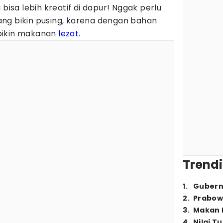
 bisa lebih kreatif di dapur! Nggak perlu
ng bikin pusing, karena dengan bahan
bikin makanan
lezat
.
Trendi
1
.
Gubern
2
.
Prabow
3
.
Makan B
4
.
Nilai T