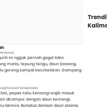
Trend
Kalim
ah
rtantozora)
rih ini nggak pernah gagal bikin
ng manis, tepung terigu, daun bawang,
lalu goreng sampai kecokelatan. Gampang
a.org/Gunawan Kartapranata)
sehat, pepes tahu kemangi wajib masuk
dan dicampur dengan daun kemangi,
 lainnya. Bungkus dengan daun pisang,