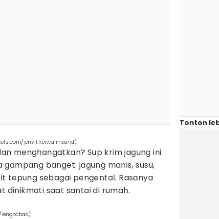
Tonton leb
els.com/jenvit keiwalinsarid)
an menghangatkan? Sup krim jagung ini
 gampang banget: jagung manis, susu,
t tepung sebagai pengental. Rasanya
t dinikmati saat santai di rumah.
m/lengocbao)