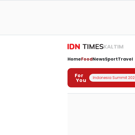
KALTIM
Home
Food
News
Sport
Travel
For
Indonesia Summit 202
You