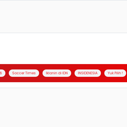
6
Soccer Times
Iklanin di IDN
INSIDENESIA
Yuk Pilih !