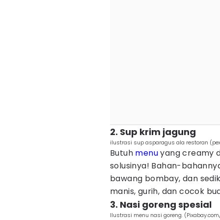
2. Sup krim jagung
ilustrasi sup asparagus ala restoran (pex
Butuh
menu
yang creamy d
solusinya! Bahan-bahannya
bawang bombay, dan sediki
manis, gurih, dan cocok bua
3. Nasi goreng spesial
Ilustrasi menu nasi goreng. (Pixabay.co