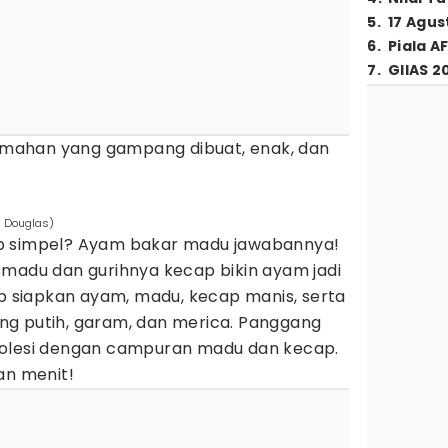
5
.
17 Agus
6
.
Piala A
7
.
GIIAS 2
 rumahan yang gampang dibuat, enak, dan
m Douglas)
p simpel? Ayam bakar madu jawabannya!
 madu dan gurihnya kecap bikin ayam jadi
up siapkan ayam, madu, kecap manis, serta
g putih, garam, dan merica. Panggang
 olesi dengan campuran madu dan kecap.
an menit!