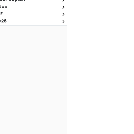
tus
FF
026