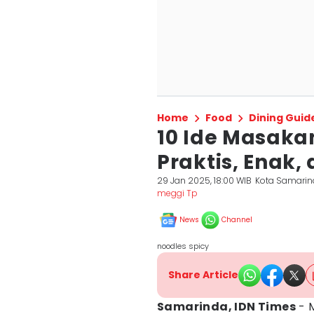
Home
Food
Dining Guid
10 Ide Masak
Praktis, Enak, 
29 Jan 2025, 18:00 WIB
Kota Samari
meggi Tp
News
Channel
noodles spicy
Share Article
Samarinda, IDN Times
- 