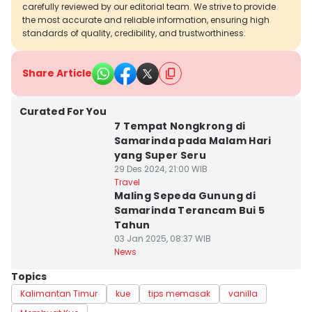
carefully reviewed by our editorial team. We strive to provide
the most accurate and reliable information, ensuring high
standards of quality, credibility, and trustworthiness.
Share Article
Curated For You
7 Tempat Nongkrong di
Samarinda pada Malam Hari
yang Super Seru
29 Des 2024, 21:00 WIB
Travel
Maling Sepeda Gunung di
Samarinda Terancam Bui 5
Tahun
03 Jan 2025, 08:37 WIB
News
Topics
Kalimantan Timur
kue
tips memasak
vanilla