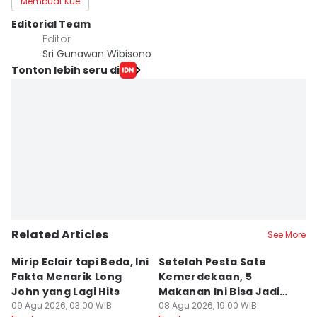
Membuat Kue
Editorial Team
Editor
Sri Gunawan Wibisono
Tonton lebih seru di
Related Articles
See More
Mirip Eclair tapi Beda, Ini
Setelah Pesta Sate
B
Fakta Menarik Long
Kemerdekaan, 5
d
John yang Lagi Hits
Makanan Ini Bisa Jadi
Bi
09 Agu 2026, 03:00 WIB
Penyelamat Lidah
08 Agu 2026, 19:00 WIB
08