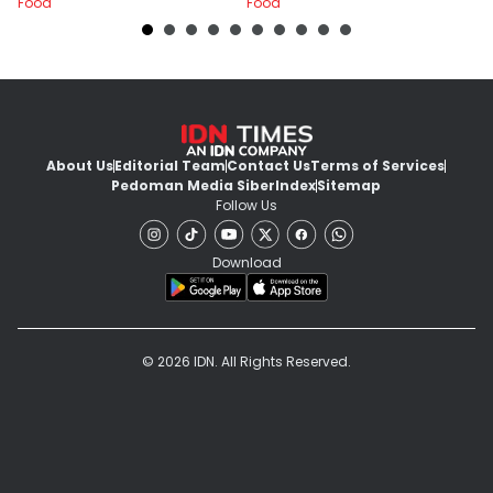
Food
Food
Fo
About Us
Editorial Team
Contact Us
Terms of Services
Pedoman Media Siber
Index
Sitemap
Follow Us
Download
© 2026 IDN. All Rights Reserved.