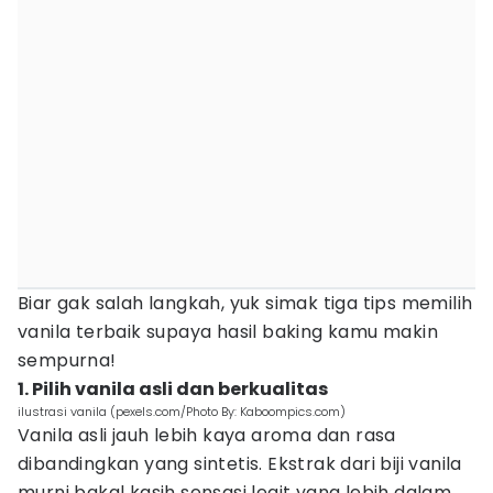
Biar gak salah langkah, yuk simak tiga tips memilih
vanila terbaik supaya hasil baking kamu makin
sempurna!
1. Pilih vanila asli dan berkualitas
ilustrasi vanila (pexels.com/Photo By: Kaboompics.com)
Vanila asli jauh lebih kaya aroma dan rasa
dibandingkan yang sintetis. Ekstrak dari biji vanila
murni bakal kasih sensasi legit yang lebih dalam,