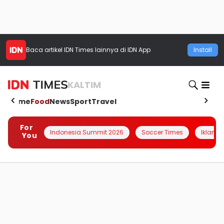
Baca artikel
IDN Times
lainnya di IDN App
Install
KALTIM
Home
Food
News
Sport
Travel
For
Indonesia Summit 2026
Soccer Times
Iklanin 
You