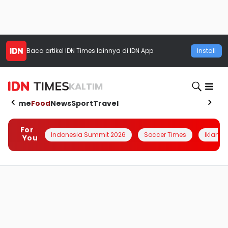
Baca artikel
IDN Times
lainnya di IDN App
Install
KALTIM
Home
Food
News
Sport
Travel
For
Indonesia Summit 2026
Soccer Times
Iklanin 
You