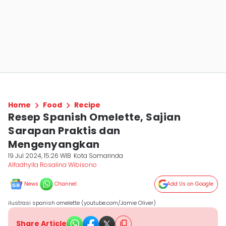
Home
Food
Recipe
Resep Spanish Omelette, Sajian
Sarapan Praktis dan
Mengenyangkan
19 Jul 2024, 15:26 WIB
Kota Samarinda
Alfadhylla Rosalina Wibisono
News
Channel
Add Us on Google
ilustrasi spanish omelette (youtube.com/Jamie Oliver)
Share Article