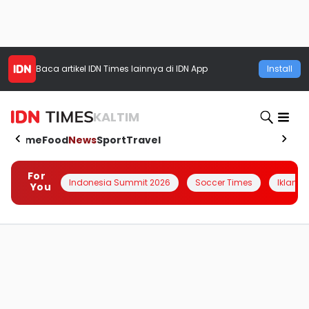
Baca artikel
IDN Times
lainnya di IDN App
Install
KALTIM
Home
Food
News
Sport
Travel
For
Indonesia Summit 2026
Soccer Times
Iklanin 
You