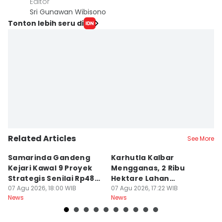
Editor
Sri Gunawan Wibisono
Tonton lebih seru di
Related Articles
See More
Samarinda Gandeng
Karhutla Kalbar
P
Kejari Kawal 9 Proyek
Mengganas, 2 Ribu
D
Strategis Senilai Rp48
Hektare Lahan
P
Miliar
07 Agu 2026, 18:00 WIB
Terbakar saat Kemarau
07 Agu 2026, 17:22 WIB
P
07
News
News
Ne