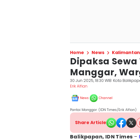
Home
News
Kalimantan
Dipaksa Sewa 
Manggar, Warg
30 Jun 2025, 18:30 WIB
Kota Balikpa
Erik Alfian
News
Channel
Pantai Manggar. (IDN Times/Erik Alfian)
Share Article
Balikpapan, IDN Times
–