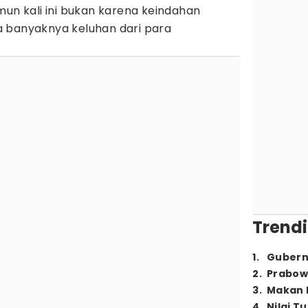
mun kali ini bukan karena keindahan
 banyaknya keluhan dari para
Trendi
1
.
Gubern
2
.
Prabow
3
.
Makan B
4
.
Nilai T