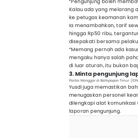
“Pengunjung boleh membawa
Kalau ada yang melarang 
ke petugas keamanan kami
Ia menambahkan, tarif sewa
hingga Rp50 ribu, tergantung
disepakati bersama pelaku
“Memang pernah ada kasus 
mengaku hanya salah paha
di luar aturan, itu bukan ba
3. Minta pengunjung la
Pantai Manggar di Balikpapan Timur. (IDN 
Yusdi juga memastikan ba
menugaskan personel kea
dilengkapi alat komunikas
laporan pengunjung.