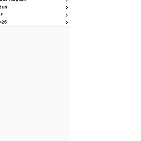
tus
FF
026