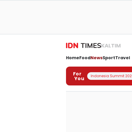
KALTIM
Home
Food
News
Sport
Travel
For
Indonesia Summit 202
You