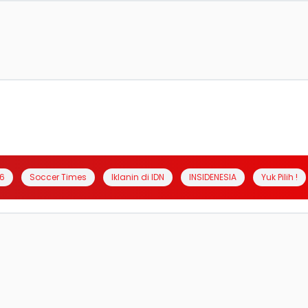
6
Soccer Times
Iklanin di IDN
INSIDENESIA
Yuk Pilih !