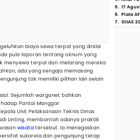
5
.
17 Agus
6
.
Piala A
7
.
GIIAS 2
luhkan biaya sewa terpal yang dinilai
, ada pula laporan tentang oknum yang
k menyewa terpal dan melarang mereka
Bahkan, ada yang sengaja memasang
engunjung tak memiliki pilihan lain selain
sosial. Sejumlah warganet bahkan
rhadap Pantai Manggar.
Kepala Unit Pelaksanaan Teknis Dinas
sdi Linting, membantah adanya praktik
kawasan
wisata
tersebut. Ia menegaskan
rsifat sukarela dan pengunjung tetap