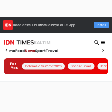
Baca artikel
IDN Times
lainnya di IDN App
Install
KALTIM
Home
Food
News
Sport
Travel
For
Indonesia Summit 2026
Soccer Times
Iklanin 
You