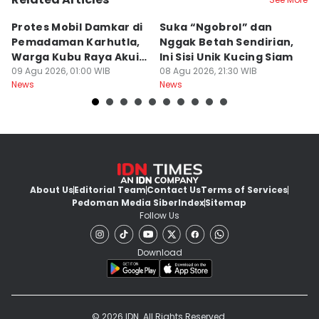
Protes Mobil Damkar di
Suka “Ngobrol” dan
G
Pemadaman Karhutla,
Nggak Betah Sendirian,
Ke
Warga Kubu Raya Akui
Ini Sisi Unik Kucing Siam
K
Khilaf
09 Agu 2026, 01:00 WIB
08 Agu 2026, 21:30 WIB
08
News
News
Ne
About Us
Editorial Team
Contact Us
Terms of Services
Pedoman Media Siber
Index
Sitemap
Follow Us
Download
© 2026 IDN. All Rights Reserved.