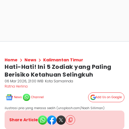
Home
News
Kalimantan Timur
Hati-Hati! Ini 5 Zodiak yang Paling
Berisiko Ketahuan Selingkuh
06 Mar 2026, 21:00 WIB
Kota Samarinda
Ratna Herlina
News
Channel
Add Us on Google
ilustrasi pria yang merasa sedih (unsplash.com/Noah Silliman)
Share Article