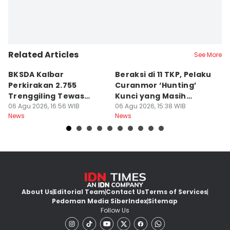
Related Articles
See More
BKSDA Kalbar
Beraksi di 11 TKP, Pelaku
55
Perkirakan 2.755
Curanmor ‘Hunting’
da
Trenggiling Tewas
Kunci yang Masih
R
untuk Dapat 551 Kg Sisik
06 Agu 2026, 16:56 WIB
Menempel
06 Agu 2026, 15:38 WIB
06
News
News
Ne
About Us
Editorial Team
Contact Us
Terms of Services
Pedoman Media Siber
Index
Sitemap
Follow Us