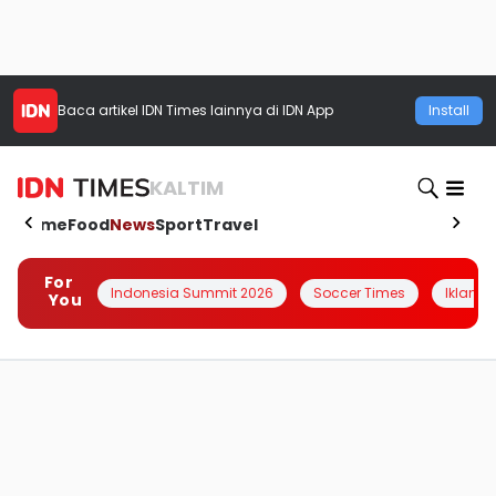
Baca artikel
IDN Times
lainnya di IDN App
Install
KALTIM
Home
Food
News
Sport
Travel
For
Indonesia Summit 2026
Soccer Times
Iklanin 
You