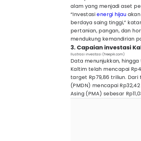
alam yang menjadi aset pe
“Investasi
energi hijau
akan 
berdaya saing tinggi,” kat
pertanian, pangan, dan hor
mendukung kemandirian pa
3. Capaian investasi Ka
Ilustrasi investasi (freepik.com)
Data menunjukkan, hingga tri
Kaltim telah mencapai Rp43,
target Rp79,86 triliun. Dar
(PMDN) mencapai Rp32,42 
Asing (PMA) sebesar Rp11,03 