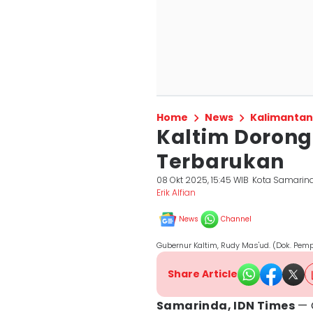
Home
News
Kalimantan
Kaltim Dorong 
Terbarukan
08 Okt 2025, 15:45 WIB
Kota Samarin
Erik Alfian
News
Channel
Gubernur Kaltim, Rudy Mas'ud. (Dok. Pemp
Share Article
Samarinda, IDN Times
— 