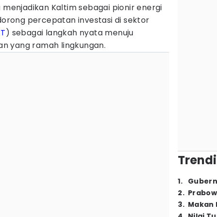
enjadikan Kaltim sebagai pionir energi
ndorong percepatan investasi di sektor
BT
) sebagai langkah nyata menuju
n yang ramah lingkungan.
Trendi
1
.
Gubern
2
.
Prabow
3
.
Makan B
4
.
Nilai T