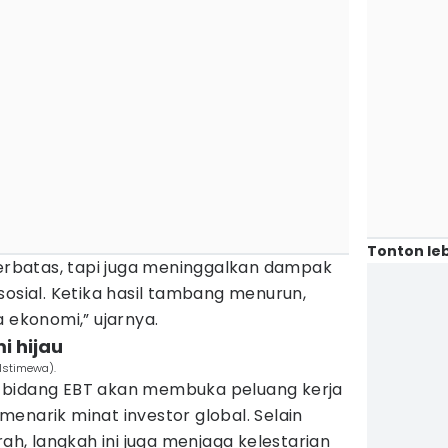
Tonton leb
terbatas, tapi juga meninggalkan dampak
sosial. Ketika hasil tambang menurun,
a ekonomi,” ujarnya.
i hijau
Istimewa).
 di bidang EBT akan membuka peluang kerja
enarik minat investor global. Selain
, langkah ini juga menjaga kelestarian