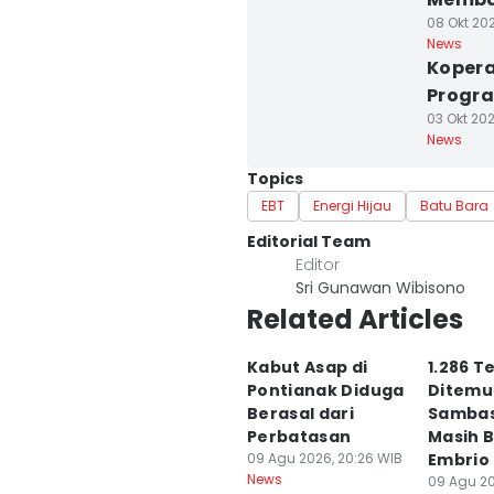
08 Okt 202
News
Kopera
Progr
03 Okt 20
News
Topics
EBT
Energi Hijau
Batu Bara
Editorial Team
Editor
Sri Gunawan Wibisono
Related Articles
Kabut Asap di
1.286 T
Pontianak Diduga
Ditemu
Berasal dari
Sambas
Perbatasan
Masih B
09 Agu 2026, 20:26 WIB
Embrio
News
09 Agu 20