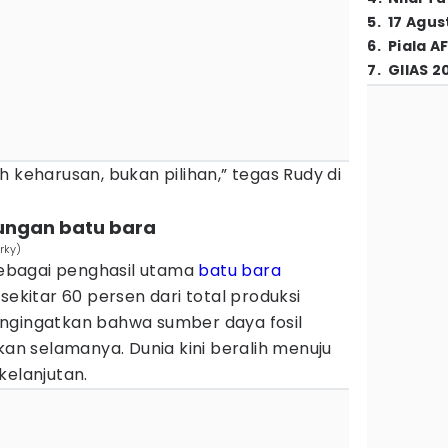
5
.
17 Agus
6
.
Piala A
7
.
GIIAS 2
h keharusan, bukan pilihan,” tegas Rudy di
tungan batu bara
rky)
 sebagai penghasil utama
batu bara
sekitar 60 persen dari total produksi
ngingatkan bahwa sumber daya fosil
kan selamanya. Dunia kini beralih menuju
kelanjutan.