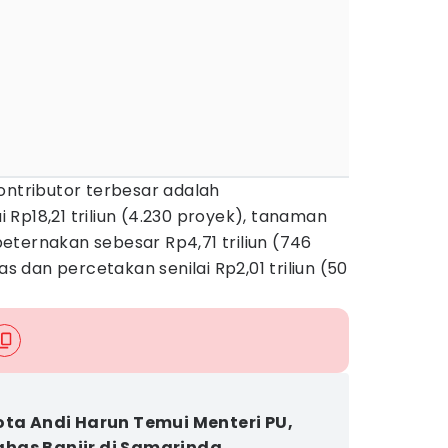
ontributor terbesar adalah
Rp18,21 triliun (4.230 proyek), tanaman
eternakan sebesar Rp4,71 triliun (746
as dan percetakan senilai Rp2,01 triliun (50
ota Andi Harun Temui Menteri PU,
as Banjir di Samarinda