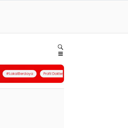
#LokalBerdaya
Profil Dokter
Quiz
Join Community