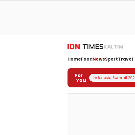
KALTIM
Home
Food
News
Sport
Travel
For
Indonesia Summit 202
You