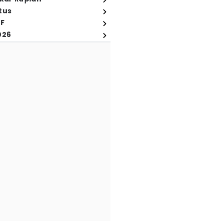
tus
FF
026