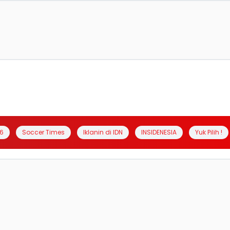
6
Soccer Times
Iklanin di IDN
INSIDENESIA
Yuk Pilih !