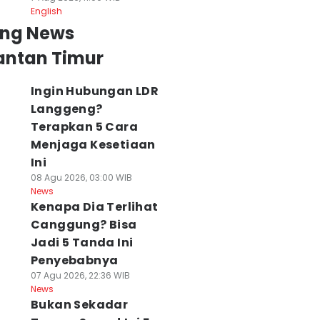
English
ing News
antan Timur
Ingin Hubungan LDR
Langgeng?
Terapkan 5 Cara
Menjaga Kesetiaan
Ini
08 Agu 2026, 03:00 WIB
News
Kenapa Dia Terlihat
Canggung? Bisa
en Z Wajib Tahu!
Bikin Geger! Ibu
Bukan Cuma soa
Jadi 5 Tanda Ini
Kebiasaan Ini
dan Balita
Hemat, Ini 10
Penyebabnya
isa Bikin Kamu
Ditemukan Tewas
Manfaat
07 Agu 2026, 22:36 WIB
akin Berkualitas
Terikat, Uang dan
Menabung yang
News
 Agu 2026, 21:00 WIB
Emas Hilang
Jarang Disadari
Bukan Sekadar
ws
08 Agu 2026, 18:04 WIB
08 Agu 2026, 17:00 WI