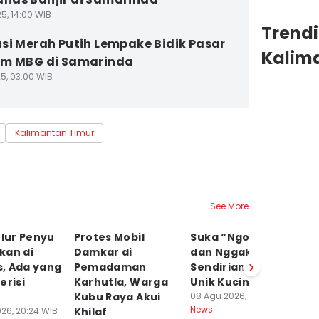
5, 14:00 WIB
Trend
si Merah Putih Lempake Bidik Pasar
Kalim
am MBG di Samarinda
25, 03:00 WIB
Kalimantan Timur
See More
elur Penyu
Protes Mobil
Suka “Ngobrol”
G
kan di
Damkar di
dan Nggak Betah
5 
, Ada yang
Pemadaman
Sendirian, Ini Sisi
B
erisi
Karhutla, Warga
Unik Kucing Siam
M
Kubu Raya Akui
08 Agu 2026, 21:30 WIB
08
News
Ne
26, 20:24 WIB
Khilaf