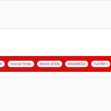
6
Soccer Times
Iklanin di IDN
INSIDENESIA
Yuk Pilih !