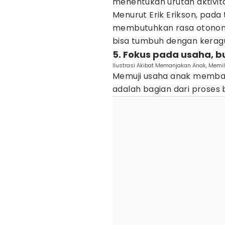
menentukan urutan aktivi
Menurut Erik Erikson, pad
membutuhkan rasa otonomi da
bisa tumbuh dengan kerag
5. Fokus pada usaha, b
Ilustrasi Akibat Memanjakan Anak, Memilik
Memuji usaha anak memb
adalah bagian dari proses b