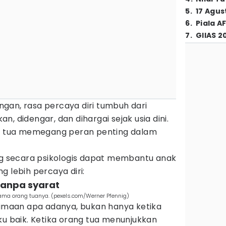
5
.
17 Agus
6
.
Piala A
7
.
GIIAS 2
gan, rasa percaya diri tumbuh dari
, didengar, dan dihargai sejak usia dini.
ng tua memegang peran penting dalam
ang secara psikologis dapat membantu anak
g lebih percaya diri:
tanpa syarat
ama orang tuanya. (pexels.com/Werner Pfennig)
maan apa adanya, bukan hanya ketika
ku baik. Ketika orang tua menunjukkan