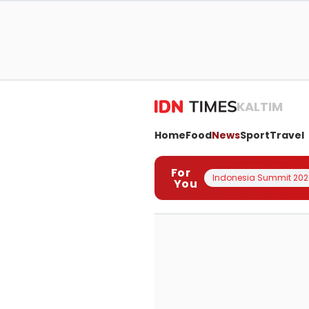
KALTIM
Home
Food
News
Sport
Travel
For
Indonesia Summit 202
You