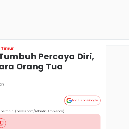
 Timur
Tumbuh Percaya Diri,
Cara Orang Tua
pan
Add Us on Google
bermain. (pexels.com/Atlantic Ambience)