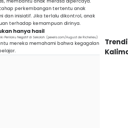
tas, membantu anak merasa dipercaya.
a tahap perkembangan tertentu anak
n inisiatif. Jika terlalu dikontrol, anak
uan terhadap kemampuan dirinya.
ukan hanya hasil
i Perilaku Negatif di Sekolah. (pexels.com/August de Richelieu)
Trend
antu mereka memahami bahwa kegagalan
Kalim
elajar.