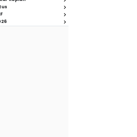
tus
FF
026