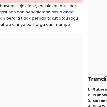
bawaan sejak lahir, melainkan hasil dari
ngasuhan dan pengalaman hidup
anak
.
an berarti tidak pernah takut atau ragu,
 bahwa dirinya berharga dan mampu
Trendi
1
.
Gubern
2
.
Prabow
3
.
Makan B
4
.
Nilai T