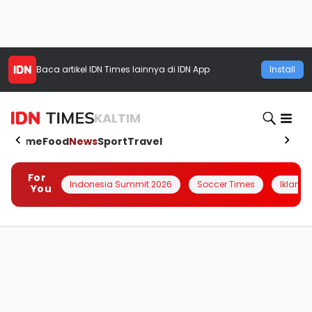
Baca artikel
IDN Times
lainnya di IDN App
Install
KALTIM
Home
Food
News
Sport
Travel
For
Indonesia Summit 2026
Soccer Times
Iklanin 
You