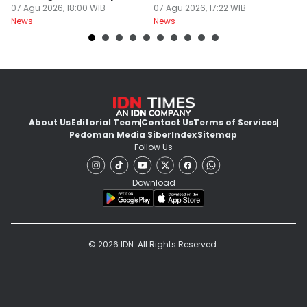
Miliar
07 Agu 2026, 18:00 WIB
Terbakar saat Kemarau
07 Agu 2026, 17:22 WIB
P
07
News
News
Ne
About Us
Editorial Team
Contact Us
Terms of Services
Pedoman Media Siber
Index
Sitemap
Follow Us
Download
© 2026 IDN. All Rights Reserved.