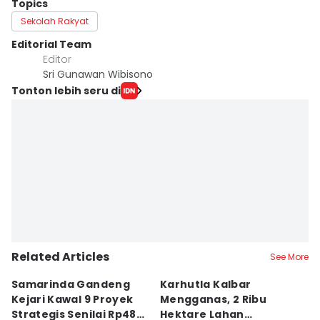
Topics
Sekolah Rakyat
Editorial Team
Editor
Sri Gunawan Wibisono
Tonton lebih seru di
Related Articles
See More
Samarinda Gandeng
Karhutla Kalbar
P
Kejari Kawal 9 Proyek
Mengganas, 2 Ribu
D
Strategis Senilai Rp48
Hektare Lahan
P