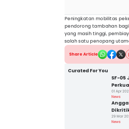
Peningkatan mobilitas peker
pendorong tambahan bagi
yang masih tinggi, pembia
salah satu penopang utama
Share Article
Curated For You
SF-05 
Perkua
01 Apr 202
News
Anggar
Dikriti
29 Mar 20
News