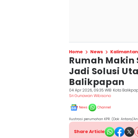
Home
News
Kalimantan
Rumah Makin Su
Jadi Solusi U
Balikpapan
04 Apr 2026, 09:35 WIB
Kota Balikpa
Sri Gunawan Wibisono
News
Channel
Ilustrasi perumahan KPR. (Dok: Antara/An
Share Article