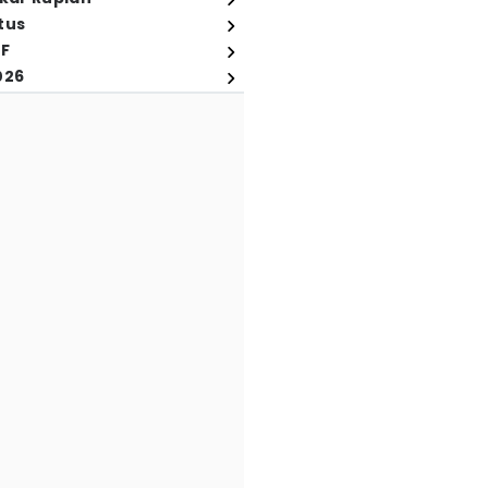
tus
FF
026