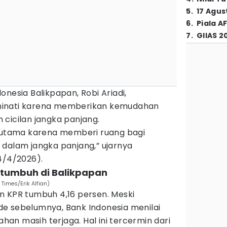
5
.
17 Agus
6
.
Piala A
7
.
GIIAS 2
onesia Balikpapan, Robi Ariadi,
minati karena memberikan kemudahan
cicilan jangka panjang.
n utama karena memberi ruang bagi
 dalam jangka panjang,” ujarnya
4/4/2026).
s tumbuh di Balikpapan
 Times/Erik Alfian)
n KPR tumbuh 4,16 persen. Meski
e sebelumnya, Bank Indonesia menilai
n masih terjaga. Hal ini tercermin dari