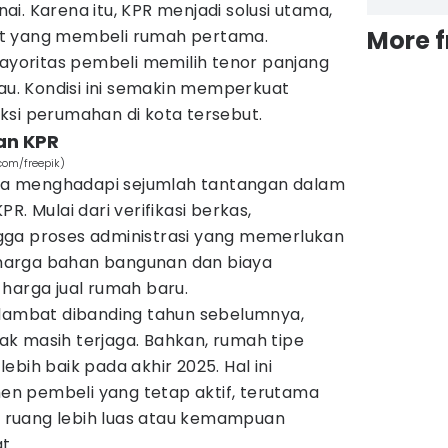
i. Karena itu, KPR menjadi solusi utama,
More 
t yang membeli rumah pertama.
oritas pembeli memilih tenor panjang
kau. Kondisi ini semakin memperkuat
ksi perumahan di kota tersebut.
an KPR
com/freepik)
juga menghadapi sejumlah tantangan dalam
R. Mulai dari verifikasi berkas,
gga proses administrasi yang memerlukan
n harga bahan bangunan dan biaya
harga jual rumah baru.
elambat dibanding tahun sebelumnya,
k masih terjaga. Bahkan, rumah tipe
bih baik pada akhir 2025. Hal ini
n pembeli yang tetap aktif, terutama
ruang lebih luas atau kemampuan
t.