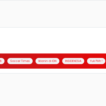
6
Soccer Times
Iklanin di IDN
INSIDENESIA
Yuk Pilih !