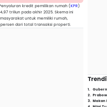
Penyaluran kredit pemilikan rumah (
KPR
)
97 triliun pada akhir 2025. Skema ini
masyarakat untuk memiliki rumah,
ersen dari total transaksi properti.
Trendi
1
.
Gubern
2
.
Prabow
3
.
Makan B
4
.
Nilai T