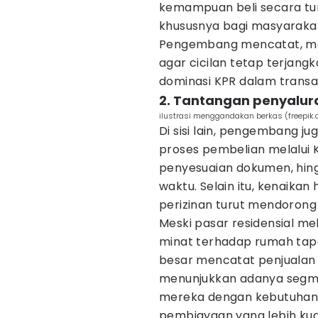
kemampuan beli secara tuna
khususnya bagi masyaraka
Pengembang mencatat, may
agar cicilan tetap terjang
dominasi KPR dalam transa
2. Tantangan penyalur
ilustrasi menggandakan berkas (freepik.
Di sisi lain, pengembang 
proses pembelian melalui KP
penyesuaian dokumen, hin
waktu. Selain itu, kenaika
perizinan turut mendorong 
Meski pasar residensial m
minat terhadap rumah tapa
besar mencatat penjualan le
menunjukkan adanya segme
mereka dengan kebutuhan 
pembiayaan yang lebih kua