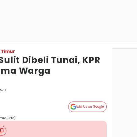
 Timur
lit Dibeli Tunai, KPR
tama Warga
pan
Add Us on Google
tara Foto)