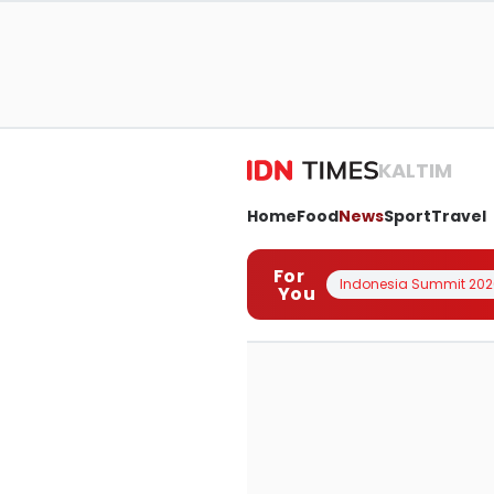
KALTIM
Home
Food
News
Sport
Travel
For
Indonesia Summit 202
You