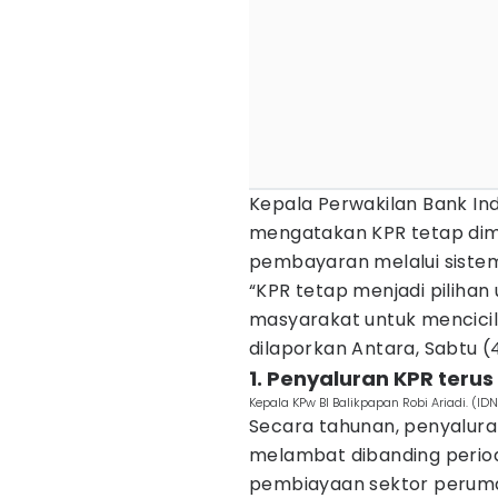
Kepala Perwakilan Bank Ind
mengatakan KPR tetap di
pembayaran melalui sistem 
“KPR tetap menjadi piliha
masyarakat untuk mencicil
dilaporkan Antara, Sabtu (
1. Penyaluran KPR teru
Kepala KPw BI Balikpapan Robi Ariadi. (IDN
Secara tahunan, penyalura
melambat dibanding period
pembiayaan sektor perumaha