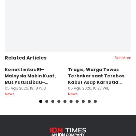
Related Articles
See More
Konektivitas RI–
Tragis, Warga Tewas
5
Malaysia Makin Kuat,
Terbakar saat Terobos
S
Bus Putussibau–
Kabut Asap Karhutla
M
Kuching Masuki Final
05 Agu 2026, 19:18 WIB
Ketapang
05 Agu 2026, 18:23 WIB
05
News
News
Ne