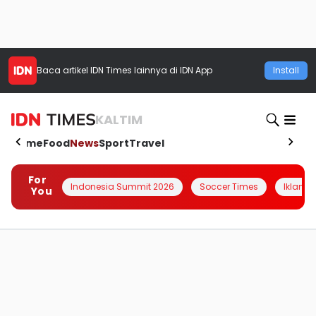
Baca artikel
IDN Times
lainnya di IDN App
Install
KALTIM
Home
Food
News
Sport
Travel
For
Indonesia Summit 2026
Soccer Times
Iklanin 
You