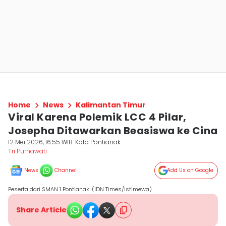
Home
News
Kalimantan Timur
Viral Karena Polemik LCC 4 Pilar,
Josepha Ditawarkan Beasiswa ke Cina
12 Mei 2026, 16:55 WIB
Kota Pontianak
Tri Purnawati
News
Channel
Add Us on Google
Peserta dari SMAN 1 Pontianak. (IDN Times/istimewa).
Share Article