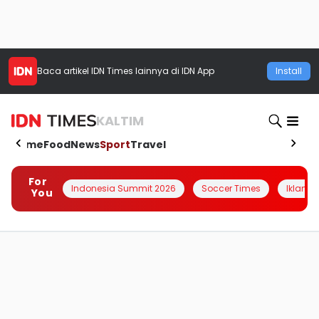
Baca artikel
IDN Times
lainnya di IDN App
Install
KALTIM
Home
Food
News
Sport
Travel
For
Indonesia Summit 2026
Soccer Times
Iklanin 
You