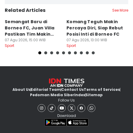
Related Articles
See More
Semangat Baru di
Komang Teguh Makin
M
Borneo FC, Juan Villa
Percaya Diri, Siap Rebut
H
Pastikan Tim Makin
Posisi Inti di Borneo FC
d
Kompak
07 Agu 2026, 15:00 WIB
07 Agu 2026, 13:00 WIB
P
07
Sport
Sport
Sp
About Us
Editorial Team
Contact Us
Terms of Services
Pedoman Media Siber
Index
Sitemap
Follow Us
Download