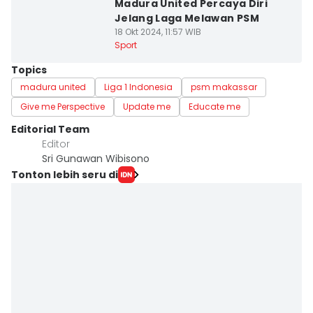
Madura United Percaya Diri
Jelang Laga Melawan PSM
18 Okt 2024, 11:57 WIB
Sport
Topics
madura united
Liga 1 Indonesia
psm makassar
Give me Perspective
Update me
Educate me
Editorial Team
Editor
Sri Gunawan Wibisono
Tonton lebih seru di