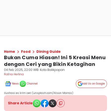
Home
Food
Dining Guide
Bukan Cuma Hiasan! Ini 5 Kreasi Menu
dengan Ceri yang Bikin Ketagihan
04 Feb 2025, 22:00 WIB
Kota Balikpapan
Ratna Herlina
News
Channel
Add Us on Google
ilustrasi es krim ceri (unsplash.com/Alison Marras)
Share Article