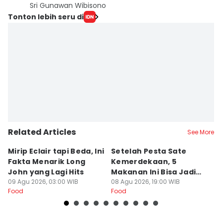
Sri Gunawan Wibisono
Tonton lebih seru di
Related Articles
See More
Mirip Eclair tapi Beda, Ini
Setelah Pesta Sate
B
Fakta Menarik Long
Kemerdekaan, 5
d
John yang Lagi Hits
Makanan Ini Bisa Jadi
Bi
09 Agu 2026, 03:00 WIB
Penyelamat Lidah
08 Agu 2026, 19:00 WIB
08
Food
Food
Fo