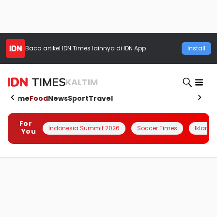
Baca artikel
IDN Times
lainnya di IDN App
Install
KALTIM
Home
Food
News
Sport
Travel
For
Indonesia Summit 2026
Soccer Times
Iklanin 
You