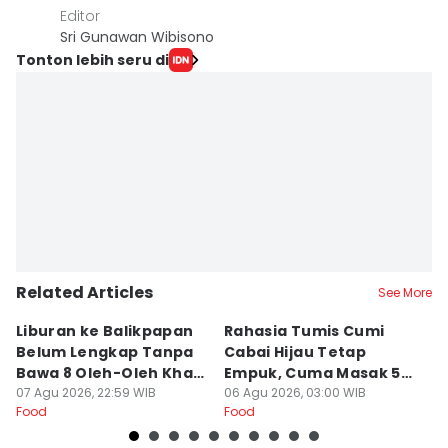
Editor
Sri Gunawan Wibisono
Tonton lebih seru di
Related Articles
See More
Liburan ke Balikpapan
Rahasia Tumis Cumi
9 
Belum Lengkap Tanpa
Cabai Hijau Tetap
K
Bawa 8 Oleh-Oleh Khas
Empuk, Cuma Masak 5
Di
Ini
07 Agu 2026, 22:59 WIB
Menit!
06 Agu 2026, 03:00 WIB
u
05
Food
Food
Fo