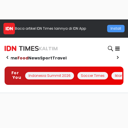
Baca artikel
IDN Times
lainnya di IDN App
Install
KALTIM
Home
Food
News
Sport
Travel
For
Indonesia Summit 2026
Soccer Times
Iklanin 
You