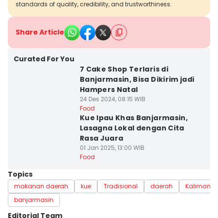
standards of quality, credibility, and trustworthiness.
Share Article
Curated For You
7 Cake Shop Terlaris di
Banjarmasin, Bisa Dikirim jadi
Hampers Natal
24 Des 2024, 08:15 WIB
Food
Kue Ipau Khas Banjarmasin,
Lasagna Lokal dengan Cita
Rasa Juara
01 Jan 2025, 13:00 WIB
Food
Topics
makanan daerah
kue
Tradisional
daerah
Kalimanta
banjarmasin
Editorial Team