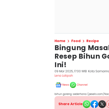
Home
Food
Recipe
Bingung Masa
Resep Bihun G
Ini!
09 Mar 2025, 17:00 WIB
Kota Samarin
Lena Latipah
News
Channel
bihun goreng sederhana (pexels.com/Nad
Share Article