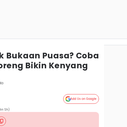
k Bukaan Puasa? Coba
oreng Bikin Kenyang
da
Add Us on Google
in Sh)