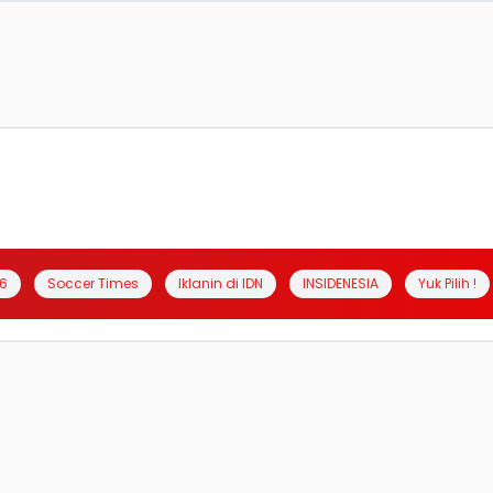
6
Soccer Times
Iklanin di IDN
INSIDENESIA
Yuk Pilih !