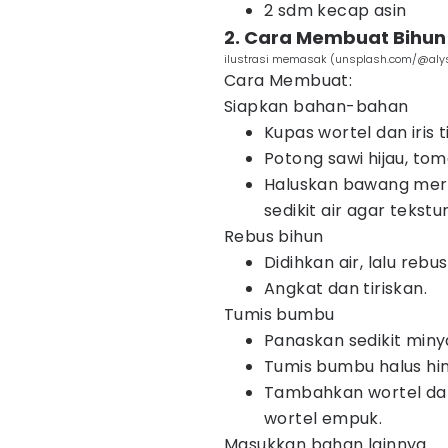
2 sdm kecap asin
2. Cara Membuat Bihu
ilustrasi memasak (unsplash.com/@aly
Cara Membuat:
Siapkan bahan-bahan
Kupas wortel dan iris t
Potong sawi hijau, to
Haluskan bawang mera
sedikit air agar tekstu
Rebus bihun
Didihkan air, lalu reb
Angkat dan tiriskan.
Tumis bumbu
Panaskan sedikit minya
Tumis bumbu halus hi
Tambahkan wortel dan 
wortel empuk.
Masukkan bahan lainnya