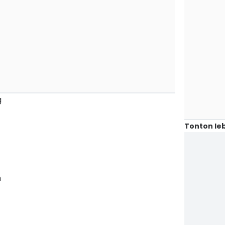
g
Tonton leb
h