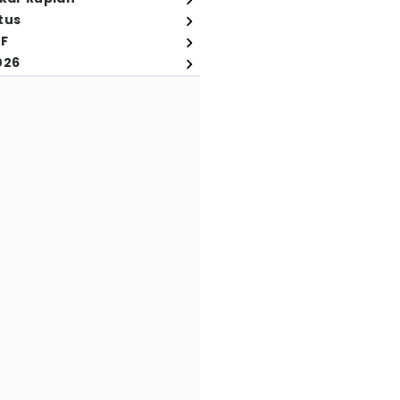
tus
FF
026