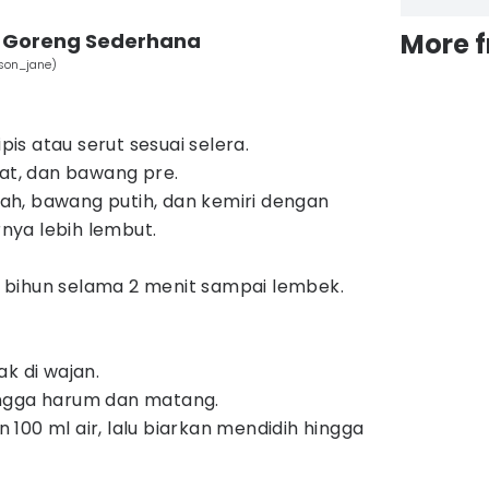
More 
n Goreng Sederhana
son_jane)
ipis atau serut sesuai selera.
mat, dan bawang pre.
h, bawang putih, dan kemiri dengan
rnya lebih lembut.
us bihun selama 2 menit sampai lembek.
k di wajan.
ngga harum dan matang.
100 ml air, lalu biarkan mendidih hingga