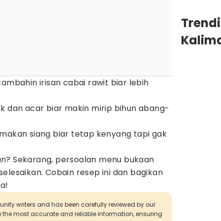
Trend
Kalim
ambahin irisan cabai rawit biar lebih
k dan acar biar makin mirip bihun abang-
makan siang biar tetap kenyang tapi gak
an? Sekarang, persoalan menu bukaan
elesaikan. Cobain resep ini dan bagikan
a!
munity writers and has been carefully reviewed by our
de the most accurate and reliable information, ensuring