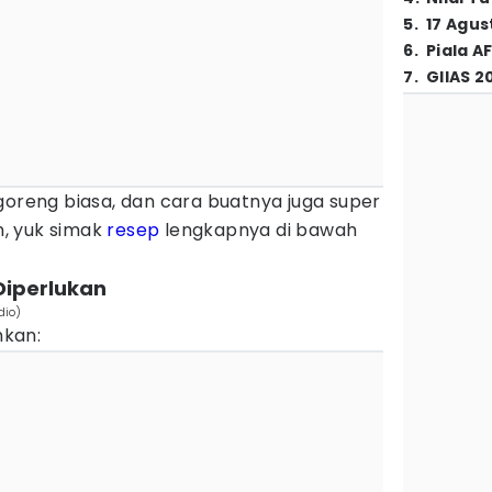
5
.
17 Agus
6
.
Piala A
7
.
GIIAS 2
goreng biasa, dan cara buatnya juga super
, yuk simak
resep
lengkapnya di bawah
Diperlukan
dio)
kan: