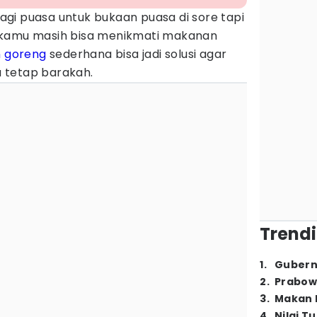
agi puasa untuk bukaan puasa di sore tapi
 kamu masih bisa menikmati makanan
n goreng
sederhana bisa jadi solusi agar
 tetap barakah.
Trendi
1
.
Gubern
2
.
Prabow
3
.
Makan B
4
.
Nilai T