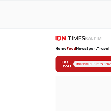
KALTIM
Home
Food
News
Sport
Travel
For
Indonesia Summit 202
You