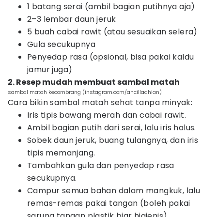
1 batang serai (ambil bagian putihnya aja)
2–3 lembar daun jeruk
5 buah cabai rawit (atau sesuaikan selera)
Gula secukupnya
Penyedap rasa (opsional, bisa pakai kaldu
jamur juga)
2. Resep mudah membuat sambal matah
sambal matah kecombrang (instagram.com/ancilladhian)
Cara bikin sambal matah sehat tanpa minyak:
Iris tipis bawang merah dan cabai rawit.
Ambil bagian putih dari serai, lalu iris halus.
Sobek daun jeruk, buang tulangnya, dan iris
tipis memanjang.
Tambahkan gula dan penyedap rasa
secukupnya.
Campur semua bahan dalam mangkuk, lalu
remas-remas pakai tangan (boleh pakai
sarung tangan plastik biar higienis).