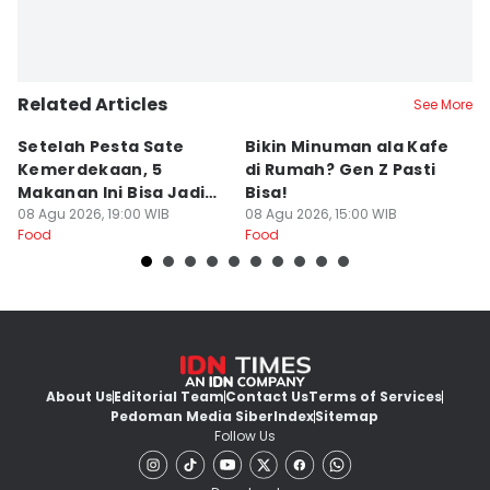
Related Articles
See More
Setelah Pesta Sate
Bikin Minuman ala Kafe
L
Kemerdekaan, 5
di Rumah? Gen Z Pasti
B
Makanan Ini Bisa Jadi
Bisa!
B
Penyelamat Lidah
08 Agu 2026, 19:00 WIB
08 Agu 2026, 15:00 WIB
In
07
Food
Food
Fo
About Us
Editorial Team
Contact Us
Terms of Services
Pedoman Media Siber
Index
Sitemap
Follow Us