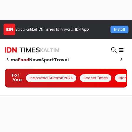
Baca artikel
IDN Times
lainnya di IDN App
Install
KALTIM
Home
Food
News
Sport
Travel
For
Indonesia Summit 2026
Soccer Times
Iklanin 
You