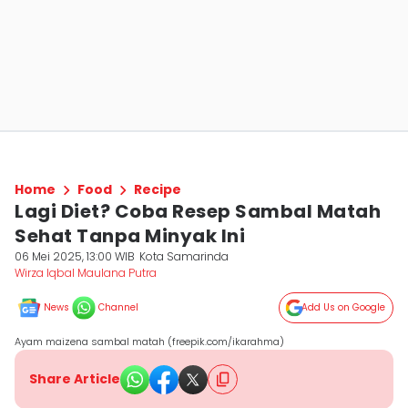
Home
Food
Recipe
Lagi Diet? Coba Resep Sambal Matah
Sehat Tanpa Minyak Ini
06 Mei 2025, 13:00 WIB
Kota Samarinda
Wirza Iqbal Maulana Putra
News
Channel
Add Us on Google
Ayam maizena sambal matah (freepik.com/ikarahma)
Share Article