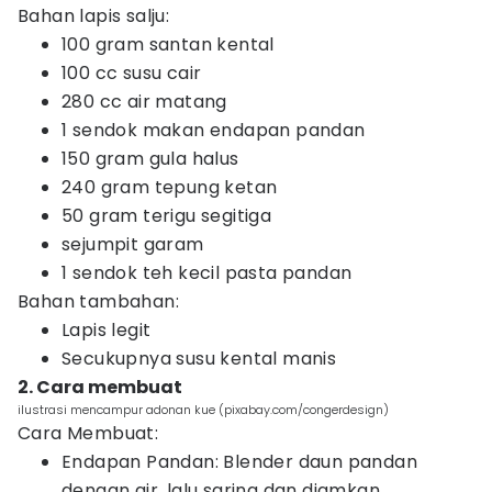
Bahan lapis salju:
100 gram santan kental
100 cc susu cair
280 cc air matang
1 sendok makan endapan pandan
150 gram gula halus
240 gram tepung ketan
50 gram terigu segitiga
sejumpit garam
1 sendok teh kecil pasta pandan
Bahan tambahan:
Lapis legit
Secukupnya susu kental manis
2. Cara membuat
ilustrasi mencampur adonan kue (pixabay.com/congerdesign)
Cara Membuat:
Endapan Pandan: Blender daun pandan
dengan air, lalu saring dan diamkan