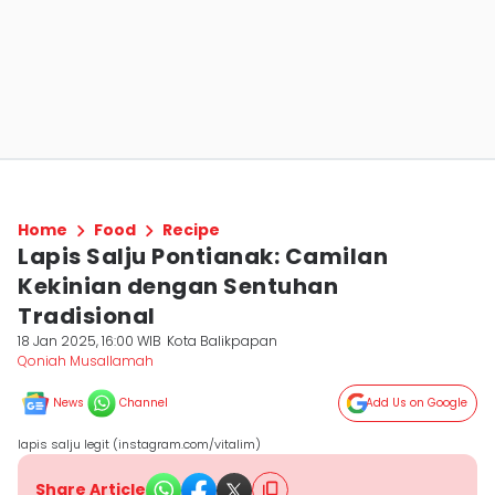
Home
Food
Recipe
Lapis Salju Pontianak: Camilan
Kekinian dengan Sentuhan
Tradisional
18 Jan 2025, 16:00 WIB
Kota Balikpapan
Qoniah Musallamah
News
Channel
Add Us on Google
lapis salju legit (instagram.com/vitalim)
Share Article