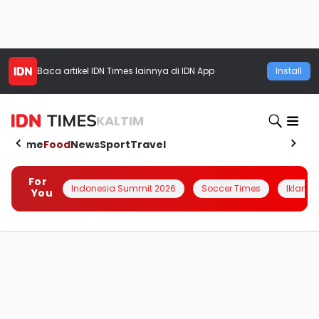
Baca artikel
IDN Times
lainnya di IDN App
Install
KALTIM
Home
Food
News
Sport
Travel
For
Indonesia Summit 2026
Soccer Times
Iklanin 
You