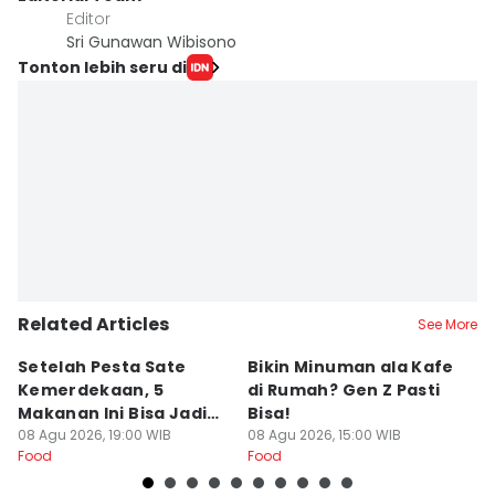
Editor
Sri Gunawan Wibisono
Tonton lebih seru di
Related Articles
See More
Setelah Pesta Sate
Bikin Minuman ala Kafe
L
Kemerdekaan, 5
di Rumah? Gen Z Pasti
B
Makanan Ini Bisa Jadi
Bisa!
B
Penyelamat Lidah
08 Agu 2026, 19:00 WIB
08 Agu 2026, 15:00 WIB
In
07
Food
Food
Fo