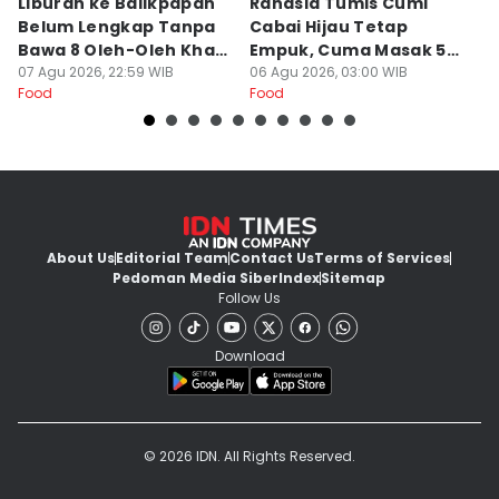
Liburan ke Balikpapan
Rahasia Tumis Cumi
9 
Belum Lengkap Tanpa
Cabai Hijau Tetap
K
Bawa 8 Oleh-Oleh Khas
Empuk, Cuma Masak 5
Di
Ini
07 Agu 2026, 22:59 WIB
Menit!
06 Agu 2026, 03:00 WIB
u
05
Food
Food
Fo
About Us
Editorial Team
Contact Us
Terms of Services
Pedoman Media Siber
Index
Sitemap
Follow Us
Download
© 2026 IDN. All Rights Reserved.