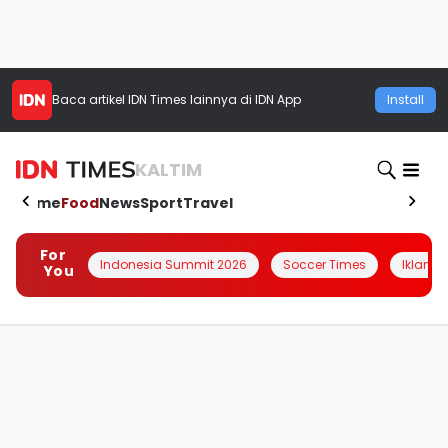
Baca artikel
IDN Times
lainnya di IDN App
Install
KALTIM
Home
Food
News
Sport
Travel
For
Indonesia Summit 2026
Soccer Times
Iklanin 
You