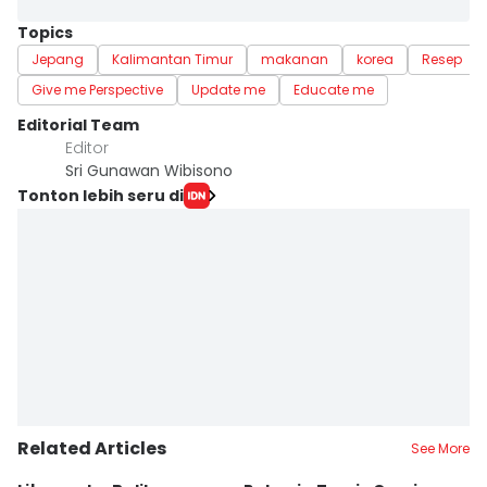
Topics
Jepang
Kalimantan Timur
makanan
korea
Resep
Give me Perspective
Update me
Educate me
Editorial Team
Editor
Sri Gunawan Wibisono
Tonton lebih seru di
Related Articles
See More