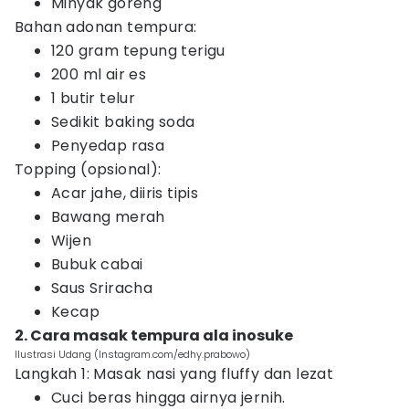
Minyak goreng
Bahan adonan tempura:
120 gram tepung terigu
200 ml air es
1 butir telur
Sedikit baking soda
Penyedap rasa
Topping (opsional):
Acar jahe, diiris tipis
Bawang merah
Wijen
Bubuk cabai
Saus Sriracha
Kecap
2. Cara masak tempura ala inosuke
Ilustrasi Udang (Instagram.com/edhy.prabowo)
Langkah 1: Masak nasi yang fluffy dan lezat
Cuci beras hingga airnya jernih.