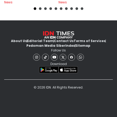
News
News
Ne
About Us
Editorial Team
Contact Us
Terms of Services
Pedoman Media Siber
Index
Sitemap
Follow Us
Download
© 2026 IDN. All Rights Reserved.