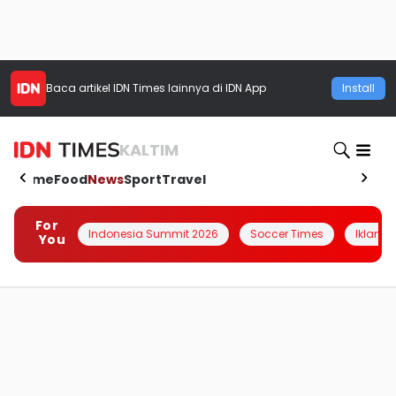
Baca artikel
IDN Times
lainnya di IDN App
Install
KALTIM
Home
Food
News
Sport
Travel
For
Indonesia Summit 2026
Soccer Times
Iklanin 
You