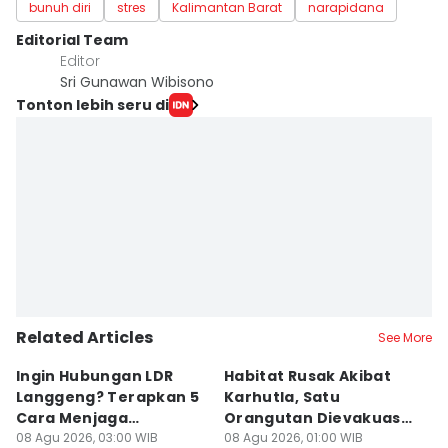
bunuh diri
stres
Kalimantan Barat
narapidana
Editorial Team
Editor
Sri Gunawan Wibisono
Tonton lebih seru di
Related Articles
See More
Ingin Hubungan LDR
Habitat Rusak Akibat
K
Langgeng? Terapkan 5
Karhutla, Satu
C
Cara Menjaga
Orangutan Dievakuasi
T
Kesetiaan Ini
08 Agu 2026, 03:00 WIB
di Ketapang
08 Agu 2026, 01:00 WIB
07