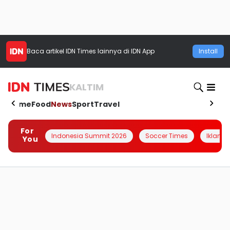
Baca artikel
IDN Times
lainnya di IDN App
Install
KALTIM
Home
Food
News
Sport
Travel
For
Indonesia Summit 2026
Soccer Times
Iklanin 
You