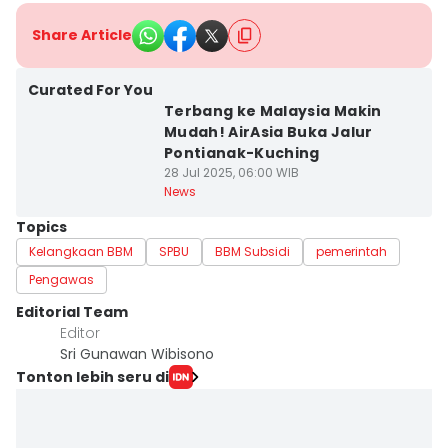
Share Article
Curated For You
Terbang ke Malaysia Makin
Mudah! AirAsia Buka Jalur
Pontianak-Kuching
28 Jul 2025, 06:00 WIB
News
Topics
Kelangkaan BBM
SPBU
BBM Subsidi
pemerintah
Pengawas
Editorial Team
Editor
Sri Gunawan Wibisono
Tonton lebih seru di