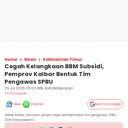
Home
News
Kalimantan Timur
Cegah Kelangkaan BBM Subsidi,
Pemprov Kalbar Bentuk Tim
Pengawas SPBU
29 Jul 2025, 05:00 WIB
Kota Balikpapan
Tri Purnawati
News
Channel
Add Us on Google
Sekda Kalbar, Harisson pimpin rapat pembemtukan tim pengawas SPBU.
(IDN Times/adpim).