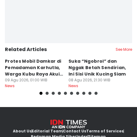
Related Articles
See More
Protes Mobil Damkar di
Suka “Ngobrol” dan
G
Pemadaman Karhutla,
Nggak Betah Sendirian,
Ke
Warga Kubu Raya Akui
Ini Sisi Unik Kucing Siam
K
Khilaf
09 Agu 2026, 01:00 WIB
08 Agu 2026, 21:30 WIB
08
News
News
Ne
About Us
Editorial Team
Contact Us
Terms of Services
Pedoman Media Siber
Index
Sitemap