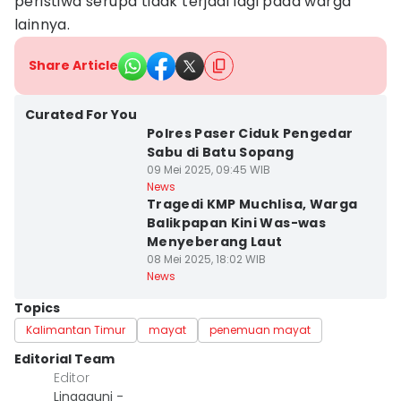
peristiwa serupa tidak terjadi lagi pada warga
lainnya.
Share Article
Curated For You
Polres Paser Ciduk Pengedar
Sabu di Batu Sopang
09 Mei 2025, 09:45 WIB
News
Tragedi KMP Muchlisa, Warga
Balikpapan Kini Was-was
Menyeberang Laut
08 Mei 2025, 18:02 WIB
News
Topics
Kalimantan Timur
mayat
penemuan mayat
Editorial Team
Editor
Linggauni -