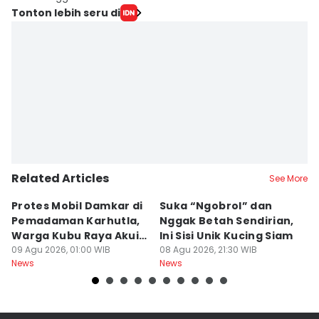
Tonton lebih seru di
Related Articles
See More
Protes Mobil Damkar di
Suka “Ngobrol” dan
G
Pemadaman Karhutla,
Nggak Betah Sendirian,
Ke
Warga Kubu Raya Akui
Ini Sisi Unik Kucing Siam
K
Khilaf
09 Agu 2026, 01:00 WIB
08 Agu 2026, 21:30 WIB
08
News
News
Ne