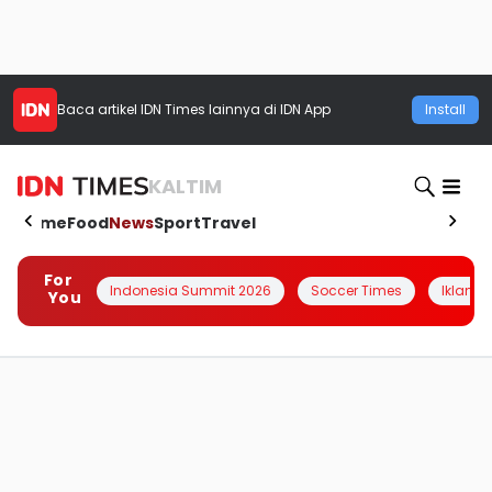
Baca artikel
IDN Times
lainnya di IDN App
Install
KALTIM
Home
Food
News
Sport
Travel
For
Indonesia Summit 2026
Soccer Times
Iklanin 
You