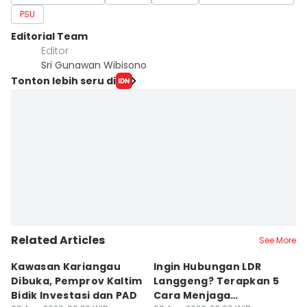
PSU
Editorial Team
Editor
Sri Gunawan Wibisono
Tonton lebih seru di
Related Articles
See More
Kawasan Kariangau
Ingin Hubungan LDR
H
Dibuka, Pemprov Kaltim
Langgeng? Terapkan 5
K
Bidik Investasi dan PAD
Cara Menjaga
O