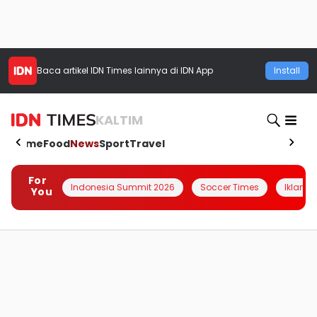
Baca artikel
IDN Times
lainnya di IDN App
Install
KALTIM
Home
Food
News
Sport
Travel
For
Indonesia Summit 2026
Soccer Times
Iklanin 
You