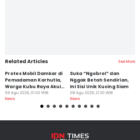
Related Articles
See More
Protes Mobil Damkar di
Suka “Ngobrol” dan
G
Pemadaman Karhutla,
Nggak Betah Sendirian,
Ke
Warga Kubu Raya Akui
Ini Sisi Unik Kucing Siam
K
Khilaf
09 Agu 2026, 01:00 WIB
08 Agu 2026, 21:30 WIB
08
News
News
Ne