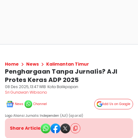
Home
News
Kalimantan Timur
Penghargaan Tanpa Jurnalis? AJI
Protes Keras ADP 2025
08 Des 2025, 13:47 WIB
Kota Balikpapan
Sri Gunawan Wibisono
News
Channel
Add Us on Google
Logo Aliansi Jurnalis Independen (AJI) (aji.or.id)
Share Article