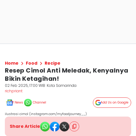
Home
Food
Recipe
Resep Cimol Anti Meledak, Kenyalnya
Bikin Ketagihan!
02 Feb 2025, 17:00 WIB
Kota Samarinda
richpriant
News
Channel
Add Us on Google
ilustrasi cimol (instagram.com/myfoodjourney__)
Share Article