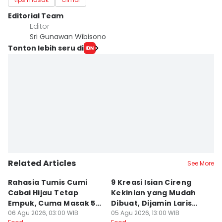
Editorial Team
Editor
Sri Gunawan Wibisono
Tonton lebih seru di
Related Articles
See More
Rahasia Tumis Cumi
9 Kreasi Isian Cireng
R
Cabai Hijau Tetap
Kekinian yang Mudah
G
Empuk, Cuma Masak 5
Dibuat, Dijamin Laris
N
Menit!
06 Agu 2026, 03:00 WIB
untuk Jualan
05 Agu 2026, 13:00 WIB
K
05