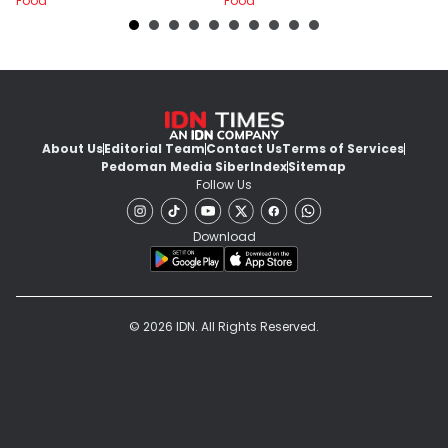
Food
Food
Fo
About Us
Editorial Team
Contact Us
Terms of Services
Pedoman Media Siber
Index
Sitemap
Follow Us
Download
© 2026 IDN. All Rights Reserved.