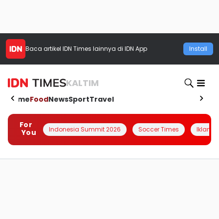
Baca artikel
IDN Times
lainnya di IDN App
Install
KALTIM
Home
Food
News
Sport
Travel
For
Indonesia Summit 2026
Soccer Times
Iklanin 
You