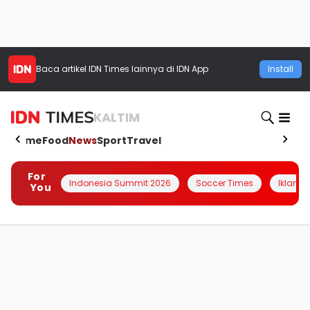
Baca artikel
IDN Times
lainnya di IDN App
Install
KALTIM
Home
Food
News
Sport
Travel
For
Indonesia Summit 2026
Soccer Times
Iklanin 
You