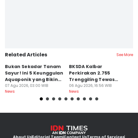
Related Articles
See More
Bukan Sekadar Tanam
BKSDA Kalbar
Be
Sayur! Ini 5 Keunggulan
Perkirakan 2.755
C
Aquaponik yang Bikin
Trenggiling Tewas
K
Takjub
07 Agu 2026, 03:00 WIB
untuk Dapat 551 Kg Sisik
06 Agu 2026, 16:56 WIB
M
06
News
News
Ne
About Us
Editorial Team
Contact Us
Terms of Services