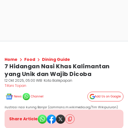
Home
Food
Dining Guide
7 Hidangan Nasi Khas Kalimantan
yang Unik dan Wajib Dicoba
12 Okt 2025, 05:00 WIB
Kota Balikpapan
Tifani Topan
News
Channel
Add Us on Google
ilustrasi nasi kuning Banjar (commons.m.wikimedia.org/Tim Wikipuluran)
Share Article