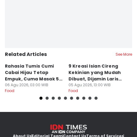
Related Articles
See More
Rahasia Tumis Cumi
9 Kreasi Isian Cireng
R
Cabai Hijau Tetap
Kekinian yang Mudah
G
Empuk, Cuma Masak 5
Dibuat, Dijamin Laris
N
Menit!
06 Agu 2026, 03:00 WIB
untuk Jualan
05 Agu 2026, 13:00 WIB
K
05
Food
Food
Fo
About Us
Editorial Team
Contact Us
Terms of Services