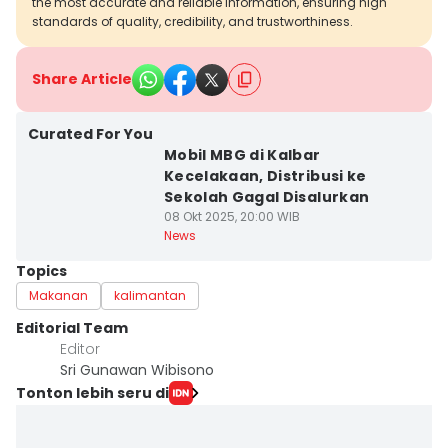
the most accurate and reliable information, ensuring high
standards of quality, credibility, and trustworthiness.
Share Article
Curated For You
Mobil MBG di Kalbar
Kecelakaan, Distribusi ke
Sekolah Gagal Disalurkan
08 Okt 2025, 20:00 WIB
News
Topics
Makanan
kalimantan
Editorial Team
Editor
Sri Gunawan Wibisono
Tonton lebih seru di