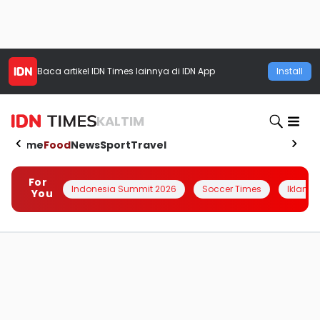
Baca artikel
IDN Times
lainnya di IDN App
Install
KALTIM
Home
Food
News
Sport
Travel
For
Indonesia Summit 2026
Soccer Times
Iklanin 
You