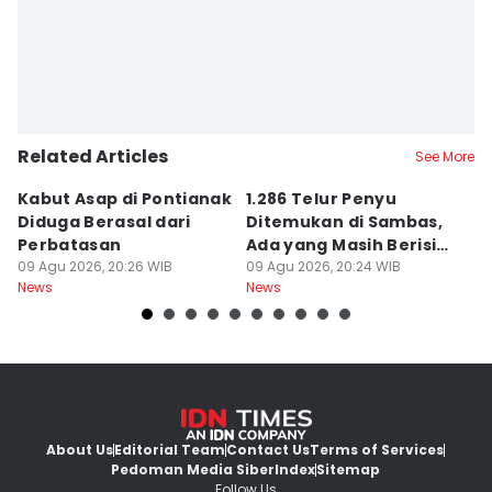
Related Articles
See More
Kabut Asap di Pontianak
1.286 Telur Penyu
P
Diduga Berasal dari
Ditemukan di Sambas,
P
Perbatasan
Ada yang Masih Berisi
W
09 Agu 2026, 20:26 WIB
Embrio
09 Agu 2026, 20:24 WIB
Kh
09
News
News
Ne
About Us
Editorial Team
Contact Us
Terms of Services
Pedoman Media Siber
Index
Sitemap
Follow Us