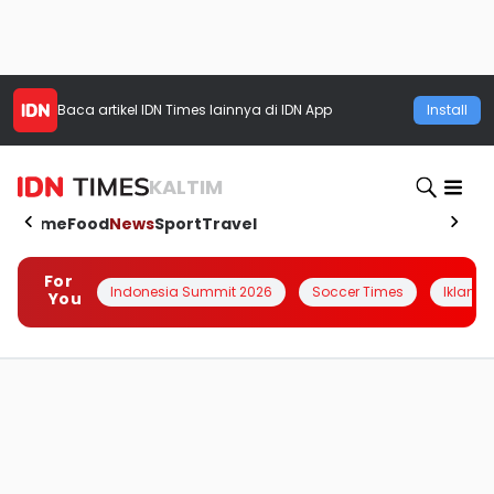
Baca artikel
IDN Times
lainnya di IDN App
Install
KALTIM
Home
Food
News
Sport
Travel
For
Indonesia Summit 2026
Soccer Times
Iklanin 
You