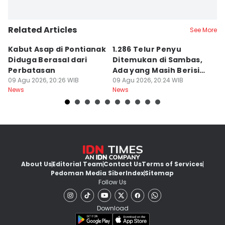
Related Articles
See More
Kabut Asap di Pontianak
1.286 Telur Penyu
P
Diduga Berasal dari
Ditemukan di Sambas,
P
Perbatasan
Ada yang Masih Berisi
W
09 Agu 2026, 20:26 WIB
Embrio
09 Agu 2026, 20:24 WIB
Kh
09
News
News
Ne
About Us
Editorial Team
Contact Us
Terms of Services
Pedoman Media Siber
Index
Sitemap
Follow Us
Download